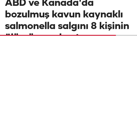
ABD ve Kanada'da
bozulmuş kavun kaynaklı
salmonella salgını 8 kişinin
ölümüne yol açtı
Bozulmuş kavun kaynaklı salmonella
salgını nedeniyle 3'ü ABD'de, 5'i Kanada'da 8
kişi yaşamını yitirdi, yüzlerce kişi hastaneye
kaldırıldı.