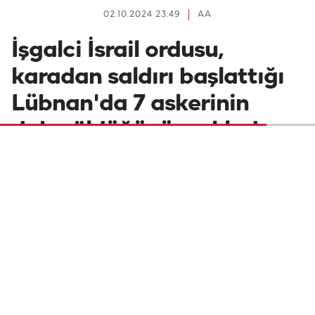
02.10.2024 23:49
AA
İşgalci İsrail ordusu,
karadan saldırı başlattığı
Lübnan'da 7 askerinin
daha öldüğünü açıkladı
Katil İsrail ordusu, kara saldırısı başlattığı
Lübnan'da ikisi yüzbaşı olmak üzere 7
askerinin daha öldüğünü, 7 askerinin de
ağır yaralandığını bildirdi.