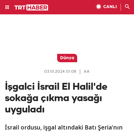
CANLI
Dünya
03.10.2024 01:08
AA
İşgalci İsrail El Halil'de
sokağa çıkma yasağı
uyguladı
İsrail ordusu, işgal altındaki Batı Şeria'nın