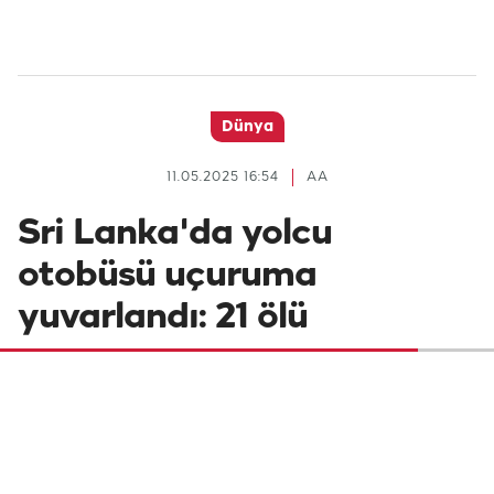
Dünya
11.05.2025 16:54
AA
Sri Lanka'da yolcu
otobüsü uçuruma
yuvarlandı: 21 ölü
Sri Lanka'da yolcu otobüsünün uçuruma
yuvarlandığı kazada 21 kişinin hayatını
kaybettiği, 14 kişinin yaralandığı duyuruldu.