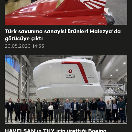
Türk savunma sanayisi ürünleri Malezya'da
görücüye çıktı
23.05.2023 14:55
HAVELSAN'ın THY için ürettiği Boeing