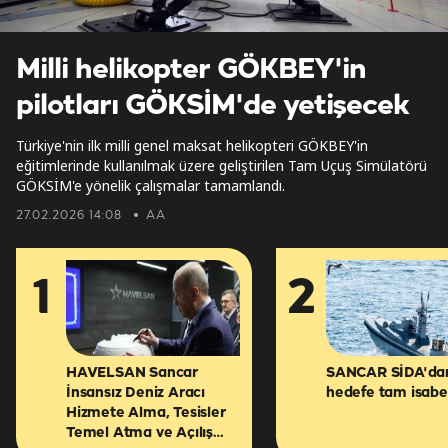
Milli helikopter GÖKBEY'in
pilotları GÖKSİM'de yetişecek
Türkiye'nin ilk milli genel maksat helikopteri GÖKBEY'in
eğitimlerinde kullanılmak üzere geliştirilen Tam Uçuş Simülatörü
GÖKSİM'e yönelik çalışmalar tamamlandı.
27.02.2026 14:08
AA
1
2
HAVELSAN Sancar
SANCAR SİDA'da
İnsansız Deniz Aracı
hedefe tam isabe
Hizmete Alma, Tesisler
Temel Atma ve Açılış