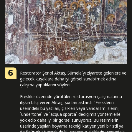
6
Restoratör Şenol Aktaş, Sümela`yı ziyarete gelenlere ve
gelecek kuşaklara daha iyi görsel sunabilmek adına
çalışma yaptıklarını söyledi.
Freskler üzerinde yürütülen restorasyon çalışmalarına
ilişkin bilgi veren Aktaş, şunları aktardı: "Fresklerin
üzerindeki bu yazıları, çizikleri veya vandalizm izlerini,
`undertone` ve `acqua sporca` dediğimiz yöntemlerle
yok edip daha iyi bir görsel sunuyoruz. Bu resimlerin
üzerinde yapılan boyama tekniği katiyen yeni bir stil ya
da figür oluşturmak değil, sadece o çiziklerin üzerindeki