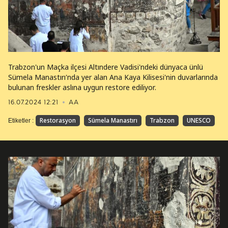
Trabzon'un Maçka ilçesi Altındere Vadisi'ndeki dünyaca ünlü
Sümela Manastırı'nda yer alan Ana Kaya Kilisesi'nin duvarlarında
bulunan freskler aslına uygun restore ediliyor.
16.07.2024 12:21
AA
Restorasyon
Sümela Manastırı
Trabzon
UNESCO
Etiketler :