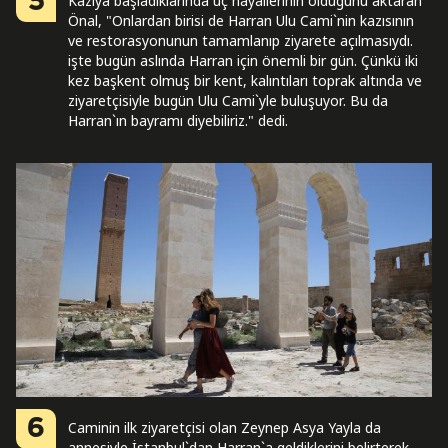
5
Kazıya başladıklarında üç hayallerinin olduğunu aktaran
Önal, "Onlardan birisi de Harran Ulu Cami`nin kazısının
ve restorasyonunun tamamlanıp ziyarete açılmasıydı.
işte bugün aslında Harran için önemli bir gün. Çünkü iki
kez başkent olmuş bir kent, kalıntıları toprak altında ve
ziyaretçisiyle bugün Ulu Cami`yle buluşuyor. Bu da
Harran`ın bayramı diyebiliriz." dedi.
6
Caminin ilk ziyaretçisi olan Zeynep Asya Yayla da
annesiyle İstanbul`dan Harran`a geldiklerini belirterek,