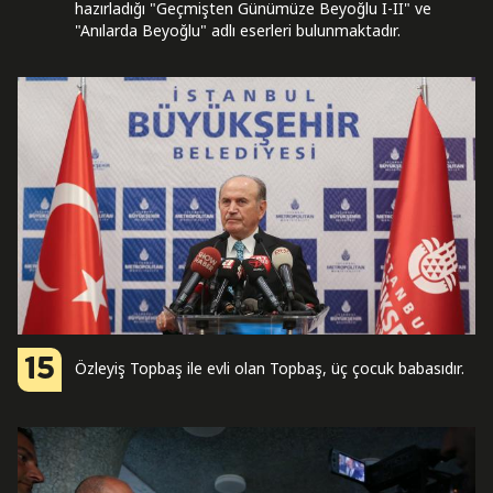
hazırladığı "Geçmişten Günümüze Beyoğlu I-II" ve
"Anılarda Beyoğlu" adlı eserleri bulunmaktadır.
15
Özleyiş Topbaş ile evli olan Topbaş, üç çocuk babasıdır.