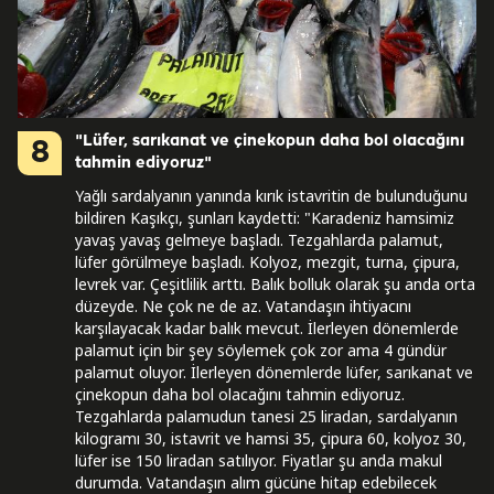
"Lüfer, sarıkanat ve çinekopun daha bol olacağını
8
tahmin ediyoruz"
Yağlı sardalyanın yanında kırık istavritin de bulunduğunu
bildiren Kaşıkçı, şunları kaydetti: "Karadeniz hamsimiz
yavaş yavaş gelmeye başladı. Tezgahlarda palamut,
lüfer görülmeye başladı. Kolyoz, mezgit, turna, çipura,
levrek var. Çeşitlilik arttı. Balık bolluk olarak şu anda orta
düzeyde. Ne çok ne de az. Vatandaşın ihtiyacını
karşılayacak kadar balık mevcut. İlerleyen dönemlerde
palamut için bir şey söylemek çok zor ama 4 gündür
palamut oluyor. İlerleyen dönemlerde lüfer, sarıkanat ve
çinekopun daha bol olacağını tahmin ediyoruz.
Tezgahlarda palamudun tanesi 25 liradan, sardalyanın
kilogramı 30, istavrit ve hamsi 35, çipura 60, kolyoz 30,
lüfer ise 150 liradan satılıyor. Fiyatlar şu anda makul
durumda. Vatandaşın alım gücüne hitap edebilecek