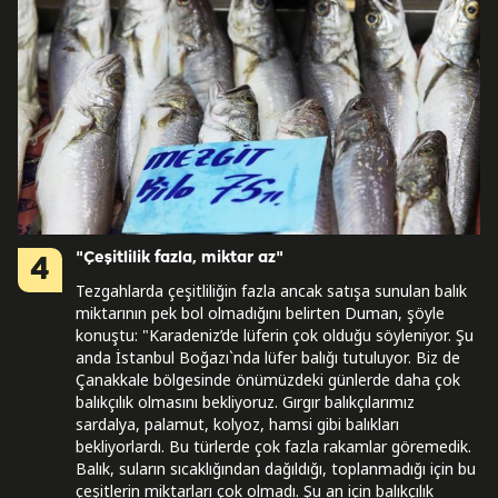
"Çeşitlilik fazla, miktar az"
4
Tezgahlarda çeşitliliğin fazla ancak satışa sunulan balık
miktarının pek bol olmadığını belirten Duman, şöyle
konuştu: "Karadeniz’de lüferin çok olduğu söyleniyor. Şu
anda İstanbul Boğazı`nda lüfer balığı tutuluyor. Biz de
Çanakkale bölgesinde önümüzdeki günlerde daha çok
balıkçılık olmasını bekliyoruz. Gırgır balıkçılarımız
sardalya, palamut, kolyoz, hamsi gibi balıkları
bekliyorlardı. Bu türlerde çok fazla rakamlar göremedik.
Balık, suların sıcaklığından dağıldığı, toplanmadığı için bu
çeşitlerin miktarları çok olmadı. Şu an için balıkçılık