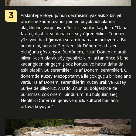
3
Arslantepe Höyüğü`nün geçmişinin yaklaşık 8 bin yıl
öncesine kadar uzandığının en büyük bulgularına
ulaştıklarını vurgulayan Restelli, şunları kaydetti: "Daha
fazla çalışabilir ve daha çok şey öğrenebiliriz. Tepenin
yüzeyine baktığımızda seramik parçaları buluyoruz. Bu
buluntular, burada Geç Neolitik Dönem`e ait izler
olduğunu gösteriyor. Bu dönem, Halaf Dönemi olarak
bilinir. Kesin olarak söyleyebiliriz ki milattan önce 6 bine
kadar giden bir geçmiş söz konusu ve hatta daha da
eski olabilir. Bu seramikler Halaf Dönemi seramikleri. O
dönemde Kuzey Mezopotamya ile çok güçlü bir bağlantı
vardı. Halaf Dönemi seramiklerini Kuzey Irak ve Kuzey
Suriye`de biliyoruz. Anadolu`nun bu bölgesinde de
bulunması çok önemli bir durum. Bu bulgular, Geç
Neolitik Dönem`in geniş ve güçlü kültürel bağlarını
ortaya koyuyor."