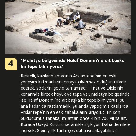
"Malatya bölgesinde Halaf Dönemi`ne ait başka
4
bir tepe bilmiyoruz"
Restelli, kazıların amacının Arslantepe`nin en eski
yerleşim katmanlarını ortaya çıkarmak olduğunu ifade
ederek, sözlerini şöyle tamamladı: "Fırat ve Dicle`nin
kenarında birçok höyük ve tepe var. Malatya bölgesinde
ise Halaf Dönemi`ne ait başka bir tepe bilmiyoruz, şu
ana kadar da rastlamadık. Şu anda yaptığımız kazılarda
Arslantepe`nin en eski tabakalarını arıyoruz. En son
bulduğumuz tabaka, milattan önce 4 bin 700 yılına ait.
Burada Ubeyd Kültürü seramikleri çıkıyor. Daha derinlere
inersek, 8 bin yıllık tarihi çok daha iyi anlayabiliriz."