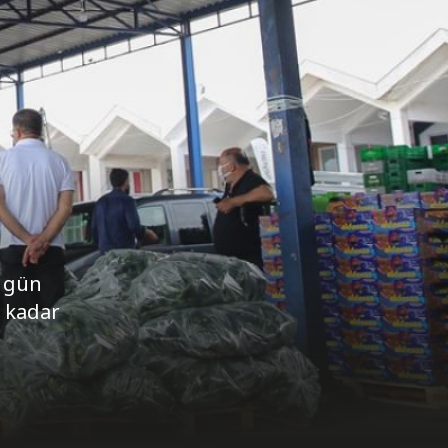
i gün
a kadar