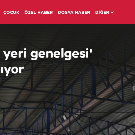
ÇOCUK
ÖZEL HABER
DOSYA HABER
DİĞER
 yeri genelgesi'
ıyor