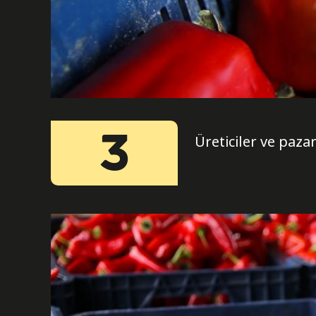
3
Üreticiler ve paza