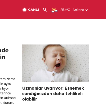
CANLI
25.4ºC
Ankara
nde
in
k temizleme
kle uyku
rtiyor.
Uzmanlar uyarıyor: Esnemek
terince
sandığınızdan daha tehlikeli
in atılması
olabilir
 bu durum,