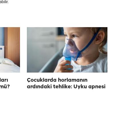
ilir.
arı
Çocuklarda horlamanın
 mü?
ardındaki tehlike: Uyku apnesi