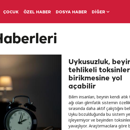
ÇOCUK
ÖZEL HABER
DOSYA HABER
DİĞER
aberleri
Uykusuzluk, beyi
tehlikeli toksinler
birikmesine yol
açabilir
Bilim insanları, beynin kendi atı
ağı olan glimfatik sistemin özelli
sırasında daha aktif çalıştığını beli
Uyku bozulduğunda bu sistem ye
işleyemiyor ve beyinden toksinler
yavaşlıyor. Araştırmacılara göre