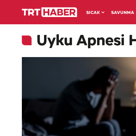
SICAK
SAVUNMA
Uyku Apnesi H