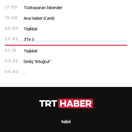
Tozkoparan İskender
17:00
Ana Haber (Canlı)
19:00
Teşkilat
20:00
3'Te 3
23:45
Teşkilat
01:15
Diriliş "Ertuğrul"
03:35
.
05:40
tabii