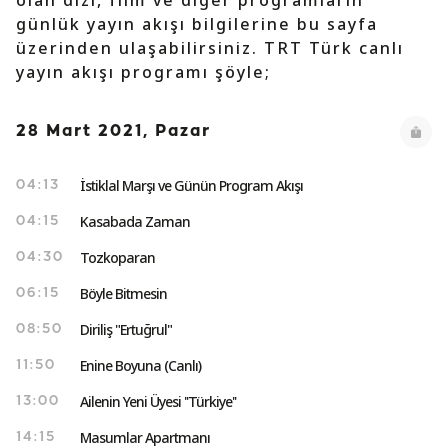
olan dizi, film ve diğer programların
günlük yayın akışı bilgilerine bu sayfa
üzerinden ulaşabilirsiniz. TRT Türk canlı
yayın akışı programı şöyle;
28 Mart 2021, Pazar
İstiklal Marşı ve Günün Program Akışı
04:13
Kasabada Zaman
04:15
Tozkoparan
04:30
Böyle Bitmesin
06:15
Diriliş "Ertuğrul"
08:50
Enine Boyuna (Canlı)
11:50
Ailenin Yeni Üyesi ''Türkiye''
13:00
Masumlar Apartmanı
14:15