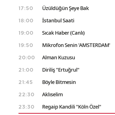
Üzüldüğün Şeye Bak
17:50
İstanbul Saati
18:00
Sıcak Haber (Canlı)
19:00
Mikrofon Senin 'AMSTERDAM'
19:50
Alman Kuzusu
20:00
Diriliş "Ertuğrul"
21:00
Böyle Bitmesin
21:45
Aklıselim
22:30
Regaip Kandili "Köln Özel"
23:30