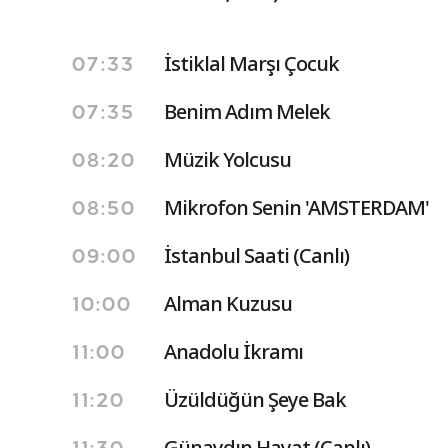
İstiklal Marşı Çocuk
07:33
Benim Adım Melek
07:35
Müzik Yolcusu
08:20
Mikrofon Senin 'AMSTERDAM'
08:50
İstanbul Saati (Canlı)
09:00
Alman Kuzusu
10:00
Anadolu İkramı
11:00
Üzüldüğün Şeye Bak
11:20
Günaydın Hayat (Canlı)