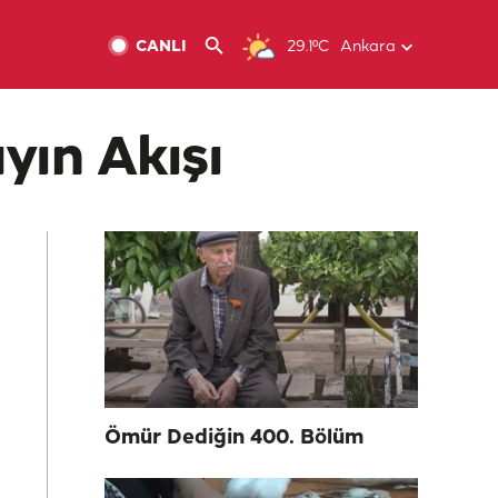
CANLI
29.1ºC
Ankara
yın Akışı
Ömür Dediğin 400. Bölüm