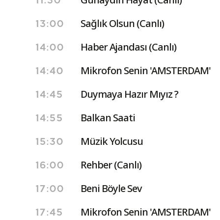
11:30
Sağlık Olsun (Canlı)
13:00
Haber Ajandası (Canlı)
14:00
Mikrofon Senin 'AMSTERDAM'
14:40
Duymaya Hazır Mıyız ?
14:45
Balkan Saati
14:55
Müzik Yolcusu
15:30
Rehber (Canlı)
16:00
Beni Böyle Sev
17:00
Mikrofon Senin 'AMSTERDAM'
17:45