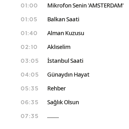
Mikrofon Senin 'AMSTERDAM'
01:00
Balkan Saati
01:05
Alman Kuzusu
01:40
Aklıselim
02:10
İstanbul Saati
03:05
Günaydın Hayat
04:05
Rehber
05:35
Sağlık Olsun
06:35
..........
07:35