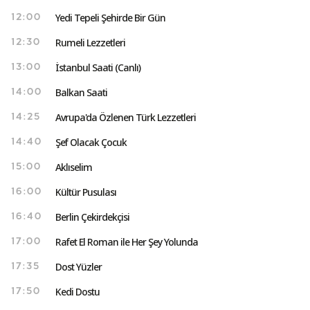
Yedi Tepeli Şehirde Bir Gün
12:00
Rumeli Lezzetleri
12:30
İstanbul Saati (Canlı)
13:00
Balkan Saati
14:00
Avrupa'da Özlenen Türk Lezzetleri
14:25
Şef Olacak Çocuk
14:40
Aklıselim
15:00
Kültür Pusulası
16:00
Berlin Çekirdekçisi
16:40
Rafet El Roman ile Her Şey Yolunda
17:00
Dost Yüzler
17:35
Kedi Dostu
17:50