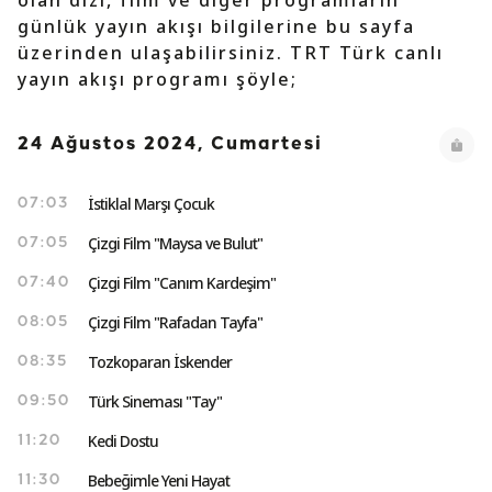
olan dizi, film ve diğer programların
günlük yayın akışı bilgilerine bu sayfa
üzerinden ulaşabilirsiniz. TRT Türk canlı
yayın akışı programı şöyle;
24 Ağustos 2024, Cumartesi
İstiklal Marşı Çocuk
07:03
Çizgi Film "Maysa ve Bulut"
07:05
Çizgi Film "Canım Kardeşim"
07:40
Çizgi Film "Rafadan Tayfa"
08:05
Tozkoparan İskender
08:35
Türk Sineması "Tay"
09:50
Kedi Dostu
11:20
Bebeğimle Yeni Hayat
11:30