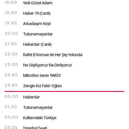
Yedi Güzel Adam
18:00
Haber 19 (Canlı)
19:00
Arkadaşım Kirpi
19:45
Tutunamayanlar
20:00
Haberdar (Canlı)
21:30
Rafet El Roman ile Her Şey Yolunda
22:30
Ne Söylüyoruz Ne Dinliyoruz
23:00
Mikrofon Senin 'PARİS'
23:40
Zengin Kız Fakir Oğlan
23:45
Haberdar
00:30
Tutunamayanlar
01:30
Kalbimdeki Türkiye
03:00
İstanbul Saati
03:35