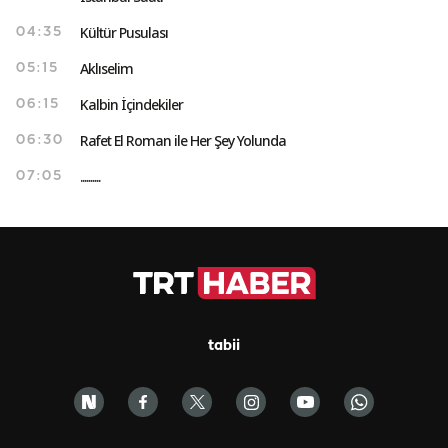
Kültür Pusulası
04:35
Aklıselim
05:15
Kalbin İçindekiler
06:15
Rafet El Roman ile Her Şey Yolunda
06:30
..........
07:05
tabii