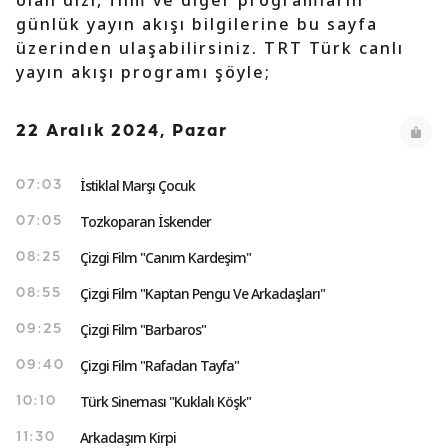
olan dizi, film ve diğer programların
günlük yayın akışı bilgilerine bu sayfa
üzerinden ulaşabilirsiniz. TRT Türk canlı
yayın akışı programı şöyle;
22 Aralık 2024, Pazar
İstiklal Marşı Çocuk
07:03
Tozkoparan İskender
07:05
Çizgi Film "Canım Kardeşim"
08:25
Çizgi Film "Kaptan Pengu Ve Arkadaşları"
08:55
Çizgi Film "Barbaros"
09:25
Çizgi Film "Rafadan Tayfa"
09:40
Türk Sineması "Kuklalı Köşk"
10:10
Arkadaşım Kirpi
11:30