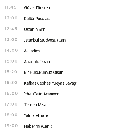
Güzel Türkçem
11:45
Kültür Pusulası
12:00
Ustanın Sırrı
12:45
İstanbul Stüdyosu (Canlı)
13:00
Aklıselim
14:00
Anadolu İkramı
15:00
Bir Hukukumuz Olsun
15:20
Kafkas Cephesi "Beyaz Savaş"
15:30
İthal Gelin Aranıyor
16:00
Temelli Misafir
17:00
Yalnız Minare
18:00
Haber 19 (Canlı)
19:00