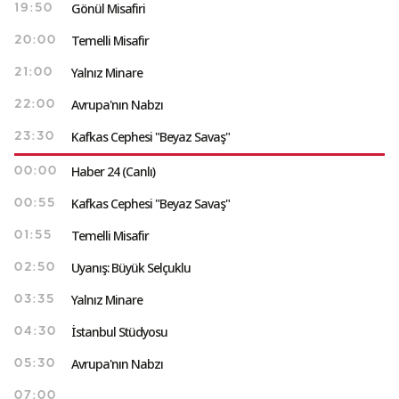
Gönül Misafiri
19:50
Temelli Misafir
20:00
Yalnız Minare
21:00
Avrupa'nın Nabzı
22:00
Kafkas Cephesi "Beyaz Savaş"
23:30
Haber 24 (Canlı)
00:00
Kafkas Cephesi "Beyaz Savaş"
00:55
Temelli Misafir
01:55
Uyanış: Büyük Selçuklu
02:50
Yalnız Minare
03:35
İstanbul Stüdyosu
04:30
Avrupa'nın Nabzı
05:30
..........
07:00