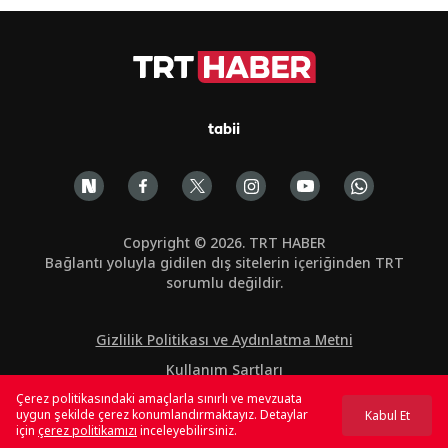
tabii
Copyright © 2026. TRT HABER
Bağlantı yoluyla gidilen dış sitelerin içeriğinden TRT
sorumlu değildir.
Gizlilik Politikası ve Aydınlatma Metni
Kullanım Şartları
Çerez politikasındaki amaçlarla sınırlı ve mevzuata
Çerez Politikası
uygun şekilde çerez konumlandırmaktayız. Detaylar
Kabul Et
için
çerez politikamızı
inceleyebilirsiniz.