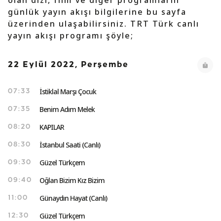
olan dizi, film ve diğer programların
günlük yayın akışı bilgilerine bu sayfa
üzerinden ulaşabilirsiniz. TRT Türk canlı
yayın akışı programı şöyle;
22 Eylül 2022, Perşembe
İstiklal Marşı Çocuk
07:33
Benim Adım Melek
07:35
KAPILAR
08:20
İstanbul Saati (Canlı)
08:30
Güzel Türkçem
09:30
Oğlan Bizim Kız Bizim
09:40
Günaydın Hayat (Canlı)
11:00
Güzel Türkçem
12:30