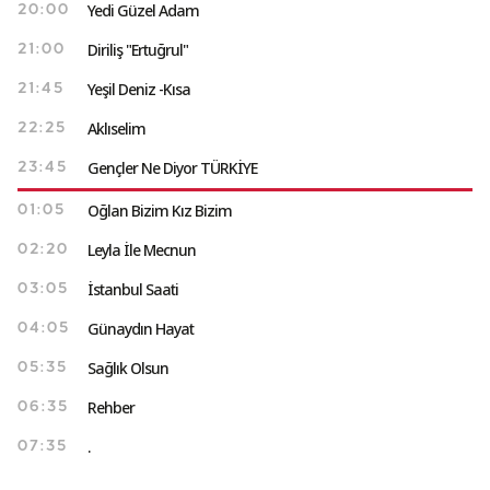
Yedi Güzel Adam
20:00
Diriliş "Ertuğrul"
21:00
Yeşil Deniz -Kısa
21:45
Aklıselim
22:25
Gençler Ne Diyor TÜRKİYE
23:45
Oğlan Bizim Kız Bizim
01:05
Leyla İle Mecnun
02:20
İstanbul Saati
03:05
Günaydın Hayat
04:05
Sağlık Olsun
05:35
Rehber
06:35
.
07:35