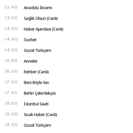
Anadolu İkramı
12:40
Sağlık Olsun (Canlı)
13:00
Haber Ajandası (Canlı)
14:00
Gurbet
14:40
Güzel Türkçem
14:50
Anneler
15:00
Rehber (Canlı)
16:00
Beni Böyle Sev
17:00
Berlin Çekirdekçisi
17:45
İstanbul Saati
18:00
Sıcak Haber (Canlı)
19:00
Güzel Türkçem
19:50