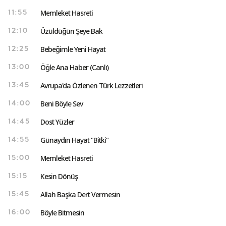
Memleket Hasreti
11:55
Üzüldüğün Şeye Bak
12:10
Bebeğimle Yeni Hayat
12:25
Öğle Ana Haber (Canlı)
13:00
Avrupa'da Özlenen Türk Lezzetleri
13:45
Beni Böyle Sev
14:00
Dost Yüzler
14:45
Günaydın Hayat "Bitki"
14:55
Memleket Hasreti
15:00
Kesin Dönüş
15:15
Allah Başka Dert Vermesin
15:45
Böyle Bitmesin
16:00