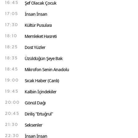
Şef Olacak Çocuk
16:45
İnsan İnsan
17:05
Kültür Pusulası
17:30
Memleket Hasreti
18:10
Dost Yüzler
18:25
Üzüldüğün Şeye Bak
18:35
Mikrofon Senin Anadolu
18:45
Sıcak Haber (Canlı)
19:00
Kalbin İçindekiler
19:45
Gönül Dağı
20:00
Diriliş "Ertuğrul"
20:45
Seksenler
21:30
İnsan İnsan
22:30