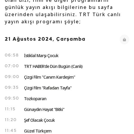
olan dizi, film ve diğer programların
günlük yayın akışı bilgilerine bu sayfa
üzerinden ulaşabilirsiniz. TRT Türk canlı
yayın akışı programı şöyle;
21 Ağustos 2024, Çarşamba
İstiklal Marşı Çocuk
06:58
TRT HABER'de Dün Bugün (Canlı)
07:00
Çizgi Film "Canım Kardeşim"
09:00
Çizgi Film "Rafadan Tayfa"
09:35
Tozkoparan
09:50
Günaydın Hayat "Bitki"
11:15
Şef Olacak Çocuk
11:20
Güzel Türkçem
11:45