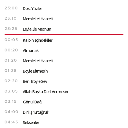
Dost Yüzler
23:00
Memleket Hasreti
23:10
Leyla İle Mecnun
23:25
Kalbin İçindekiler
00:05
Almanak
00:20
Memleket Hasreti
01:20
Böyle Bitmesin
01:35
Beni Böyle Sev
02:20
Allah Başka Dert Vermesin
03:05
Gönül Dağı
03:15
Diriliş "Ertuğrul"
04:00
Seksenler
04:45