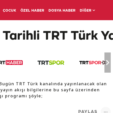
ÇOCUK
ÖZEL HABER
DOSYA HABER
DİĞER
Tarihli TRT Türk Ya
 Bugün TRT Türk kanalında yayınlanacak olan
 yayın akışı bilgilerine bu sayfa üzerinden
ışı programı şöyle;
PAYLAŞ