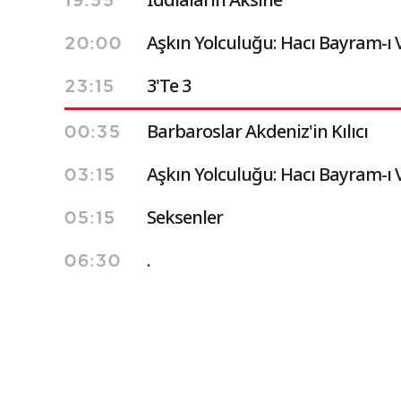
19:55
Aşkın Yolculuğu: Hacı Bayram-ı V
20:00
3'Te 3
23:15
Barbaroslar Akdeniz'in Kılıcı
00:35
Aşkın Yolculuğu: Hacı Bayram-ı V
03:15
Seksenler
05:15
.
06:30