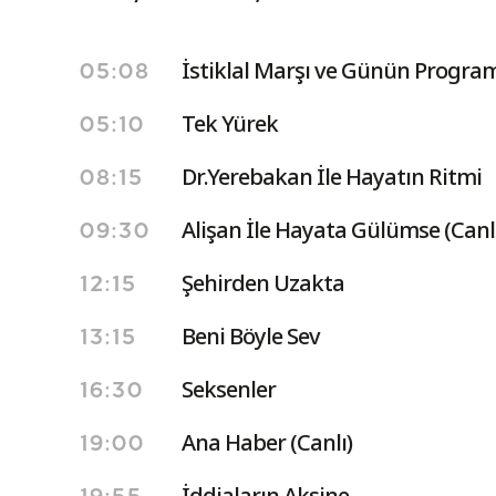
İstiklal Marşı ve Günün Program
05:08
Tek Yürek
05:10
Dr.Yerebakan İle Hayatın Ritmi
08:15
Alişan İle Hayata Gülümse (Canl
09:30
Şehirden Uzakta
12:15
Beni Böyle Sev
13:15
Seksenler
16:30
Ana Haber (Canlı)
19:00
İddiaların Aksine