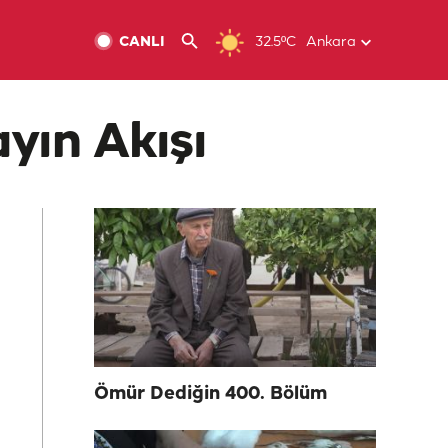
CANLI
32.5ºC
Ankara
yın Akışı
Ömür Dediğin 400. Bölüm