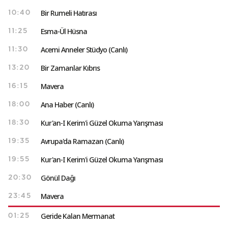
Bir Rumeli Hatırası
10:40
Esma-Ül Hüsna
11:25
Acemi Anneler Stüdyo (Canlı)
11:30
Bir Zamanlar Kıbrıs
13:20
Mavera
16:15
Ana Haber (Canlı)
18:00
Kur'an-I Kerim'i Güzel Okuma Yarışması
18:30
Avrupa'da Ramazan (Canlı)
19:35
Kur'an-I Kerim'i Güzel Okuma Yarışması
19:55
Gönül Dağı
20:30
Mavera
23:45
Geride Kalan Mermanat
01:25