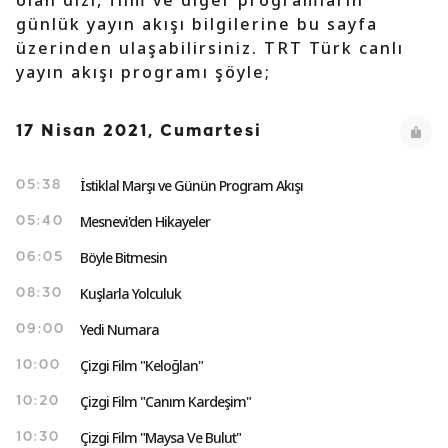
olan dizi, film ve diğer programların
günlük yayın akışı bilgilerine bu sayfa
üzerinden ulaşabilirsiniz. TRT Türk canlı
yayın akışı programı şöyle;
17 Nisan 2021, Cumartesi
İstiklal Marşı ve Günün Program Akışı
05:38
Mesnevi'den Hikayeler
05:40
Böyle Bitmesin
06:05
Kuşlarla Yolculuk
08:30
Yedi Numara
09:00
Çizgi Film "Keloğlan"
10:00
Çizgi Film "Canım Kardeşim"
10:20
Çizgi Film "Maysa Ve Bulut"
10:30