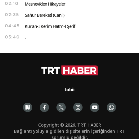
Mesnevi'den Hikayeler
02:10
Sahur Bereketi (Canlı)
02:35
Kur'an-I Kerim Hatm-İ Şerif
04:45
.
05:40
tabii
Copyright © 2026. TRT HABER
Bağlantı yoluyla gidilen dış sitelerin içeriğinden TRT
sorumlu değildir.