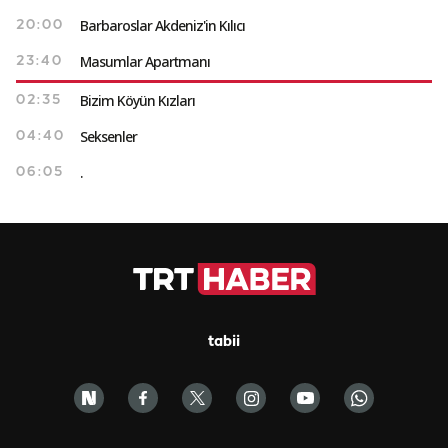
Barbaroslar Akdeniz'in Kılıcı
20:00
Masumlar Apartmanı
23:40
Bizim Köyün Kızları
02:35
Seksenler
04:40
.
06:05
tabii