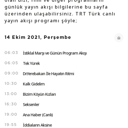
olan dizi, film ve diğer programların
günlük yayın akışı bilgilerine bu sayfa
üzerinden ulaşabilirsiniz. TRT Türk canlı
yayın akışı programı şöyle;
14 Ekim 2021, Perşembe
İstiklal Marşı ve Günün Program Akışı
06:03
Tek Yürek
06:05
Dr.Yerebakan İle Hayatın Ritmi
09:00
Kalk Gidelim
10:30
Bizim Köyün Kızları
13:00
Seksenler
16:30
Ana Haber (Canlı)
19:00
İddiaların Aksine
19:55