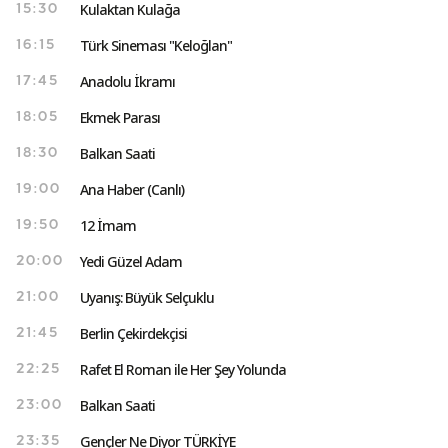
Kulaktan Kulağa
15:30
Türk Sineması "Keloğlan"
16:15
Anadolu İkramı
17:45
Ekmek Parası
18:05
Balkan Saati
18:30
Ana Haber (Canlı)
19:00
12 İmam
19:50
Yedi Güzel Adam
20:00
Uyanış: Büyük Selçuklu
21:00
Berlin Çekirdekçisi
21:45
Rafet El Roman ile Her Şey Yolunda
22:25
Balkan Saati
23:00
Gençler Ne Diyor TÜRKİYE
23:35