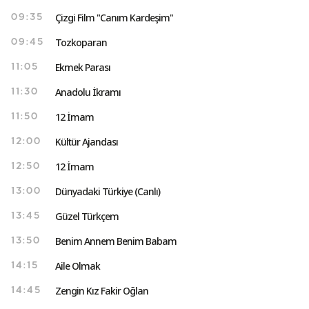
Çizgi Film "Canım Kardeşim"
09:35
Tozkoparan
09:45
Ekmek Parası
11:05
Anadolu İkramı
11:30
12 İmam
11:50
Kültür Ajandası
12:00
12 İmam
12:50
Dünyadaki Türkiye (Canlı)
13:00
Güzel Türkçem
13:45
Benim Annem Benim Babam
13:50
Aile Olmak
14:15
Zengin Kız Fakir Oğlan
14:45