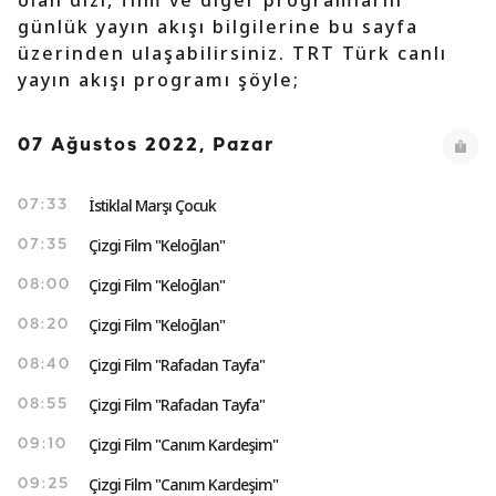
olan dizi, film ve diğer programların
günlük yayın akışı bilgilerine bu sayfa
üzerinden ulaşabilirsiniz. TRT Türk canlı
yayın akışı programı şöyle;
07 Ağustos 2022, Pazar
İstiklal Marşı Çocuk
07:33
Çizgi Film "Keloğlan"
07:35
Çizgi Film "Keloğlan"
08:00
Çizgi Film "Keloğlan"
08:20
Çizgi Film "Rafadan Tayfa"
08:40
Çizgi Film "Rafadan Tayfa"
08:55
Çizgi Film "Canım Kardeşim"
09:10
Çizgi Film "Canım Kardeşim"
09:25