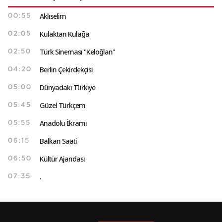
Aklıselim
00:55
Kulaktan Kulağa
02:05
Türk Sineması "Keloğlan"
02:50
Berlin Çekirdekçisi
04:20
Dünyadaki Türkiye
05:00
Güzel Türkçem
05:45
Anadolu İkramı
05:55
Balkan Saati
06:15
Kültür Ajandası
06:50
.
07:35