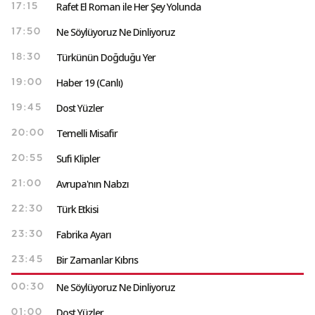
Rafet El Roman ile Her Şey Yolunda
17:15
Ne Söylüyoruz Ne Dinliyoruz
17:50
Türkünün Doğduğu Yer
18:30
Haber 19 (Canlı)
19:00
Dost Yüzler
19:45
Temelli Misafir
20:00
Sufi Klipler
20:55
Avrupa'nın Nabzı
21:00
Türk Etkisi
22:30
Fabrika Ayarı
23:30
Bir Zamanlar Kıbrıs
23:45
Ne Söylüyoruz Ne Dinliyoruz
00:30
Dost Yüzler
01:00