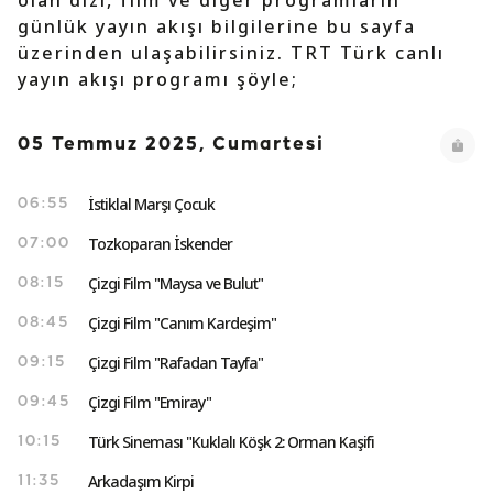
olan dizi, film ve diğer programların
günlük yayın akışı bilgilerine bu sayfa
üzerinden ulaşabilirsiniz. TRT Türk canlı
yayın akışı programı şöyle;
05 Temmuz 2025, Cumartesi
İstiklal Marşı Çocuk
06:55
Tozkoparan İskender
07:00
Çizgi Film "Maysa ve Bulut"
08:15
Çizgi Film "Canım Kardeşim"
08:45
Çizgi Film "Rafadan Tayfa"
09:15
Çizgi Film "Emiray"
09:45
Türk Sineması "Kuklalı Köşk 2: Orman Kaşifi
10:15
Arkadaşım Kirpi
11:35