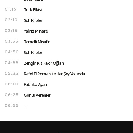
Türk Etkisi
01:15
Sufi Klipler
02:10
Yalnız Minare
02:15
Temelli Misafir
03:55
Sufi Klipler
04:50
Zengin Kız Fakir Oğlan
04:55
Rafet El Roman ile Her Şey Yolunda
05:35
Fabrika Ayarı
06:10
Gönül Verenler
06:25
..........
06:55