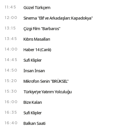
Güzel Türkçem
11:45
Sinema "Elif ve Arkadaşları: Kapadokya"
12:00
Çizgi Film "Barbaros"
13:15
Kıbrıs Masalları
13:45
Haber 14 (Canlı)
14:00
Sufi Klipler
14:45
İnsan İnsan
14:50
Mikrofon Senin "BRÜKSEL"
15:20
Türkiye'ye Yatırım Yolculuğu
15:30
Bize Kalan
16:00
Sufi Klipler
16:35
Balkan Saati
16:40