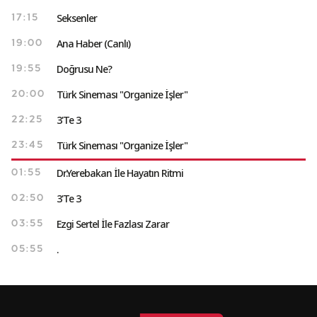
Seksenler
17:15
Ana Haber (Canlı)
19:00
Doğrusu Ne?
19:55
Türk Sineması "Organize İşler"
20:00
3'Te 3
22:25
Türk Sineması "Organize İşler"
23:45
Dr.Yerebakan İle Hayatın Ritmi
01:55
3'Te 3
02:50
Ezgi Sertel İle Fazlası Zarar
03:55
.
05:55