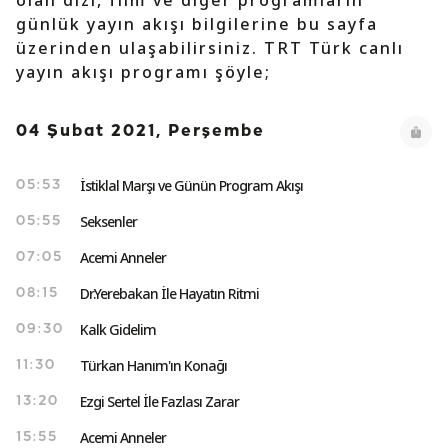
olan dizi, film ve diğer programların
günlük yayın akışı bilgilerine bu sayfa
üzerinden ulaşabilirsiniz. TRT Türk canlı
yayın akışı programı şöyle;
04 Şubat 2021, Perşembe
İstiklal Marşı ve Günün Program Akışı
05:53
Seksenler
05:55
Acemi Anneler
07:05
Dr.Yerebakan İle Hayatın Ritmi
08:15
Kalk Gidelim
09:30
Türkan Hanım'ın Konağı
11:30
Ezgi Sertel İle Fazlası Zarar
13:20
Acemi Anneler
15:55