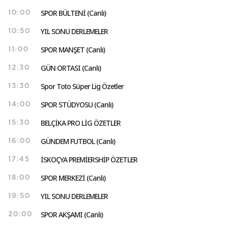
SPOR BÜLTENİ (Canlı)
10:00
YIL SONU DERLEMELER
10:50
SPOR MANŞET (Canlı)
11:00
GÜN ORTASI (Canlı)
12:30
Spor Toto Süper Lig Özetler
13:30
SPOR STÜDYOSU (Canlı)
14:00
BELÇİKA PRO LİG ÖZETLER
15:30
GÜNDEM FUTBOL (Canlı)
16:00
İSKOÇYA PREMİERSHİP ÖZETLER
17:45
SPOR MERKEZİ (Canlı)
18:00
YIL SONU DERLEMELER
19:50
SPOR AKŞAMI (Canlı)
20:00