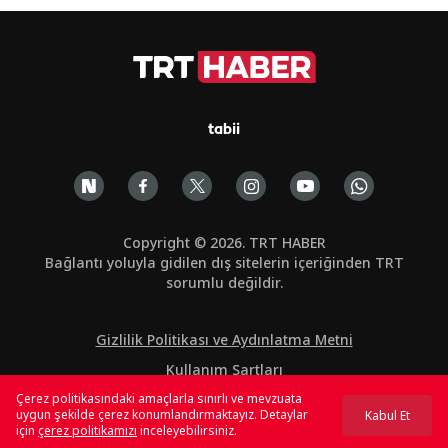
tabii
Copyright © 2026. TRT HABER
Bağlantı yoluyla gidilen dış sitelerin içeriğinden TRT
sorumlu değildir.
Gizlilik Politikası ve Aydınlatma Metni
Kullanım Şartları
Çerez politikasındaki amaçlarla sınırlı ve mevzuata
Çerez Politikası
uygun şekilde çerez konumlandırmaktayız. Detaylar
Kabul Et
için
çerez politikamızı
inceleyebilirsiniz.