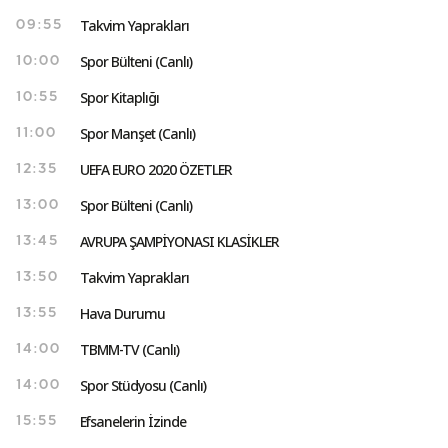
Takvim Yaprakları
09:55
Spor Bülteni (Canlı)
10:00
Spor Kitaplığı
10:55
Spor Manşet (Canlı)
11:00
UEFA EURO 2020 ÖZETLER
12:35
Spor Bülteni (Canlı)
13:00
AVRUPA ŞAMPİYONASI KLASİKLER
13:45
Takvim Yaprakları
13:50
Hava Durumu
13:55
TBMM-TV (Canlı)
14:00
Spor Stüdyosu (Canlı)
14:00
Efsanelerin İzinde
15:55