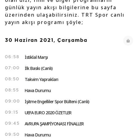
olan dizi, film ve diğer programların
günlük yayın akışı bilgilerine bu sayfa
üzerinden ulaşabilirsiniz. TRT Spor canlı
yayın akışı programı şöyle;
30 Haziran 2021, Çarşamba
İstiklal Marşı
06:58
İlk Baskı (Canlı)
07:00
Takvim Yaprakları
08:50
Hava Durumu
08:55
İşitme Engelliler Spor Bülteni (Canlı)
09:00
UEFA EURO 2020 ÖZETLER
09:15
AVRUPA ŞAMPİYONASI FİNALLER
09:45
Hava Durumu
09:50