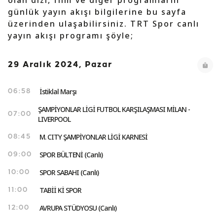
olan dizi, film ve diğer programların
günlük yayın akışı bilgilerine bu sayfa
üzerinden ulaşabilirsiniz. TRT Spor canlı
yayın akışı programı şöyle;
29 Aralık 2024, Pazar
İstiklal Marşı
06:58
ŞAMPİYONLAR LİGİ FUTBOL KARŞILAŞMASI MİLAN -
07:00
LIVERPOOL
M. CITY ŞAMPİYONLAR LİGİ KARNESİ
08:45
SPOR BÜLTENİ (Canlı)
09:00
SPOR SABAHI (Canlı)
10:00
TABİİ Kİ SPOR
11:00
AVRUPA STÜDYOSU (Canlı)
12:00