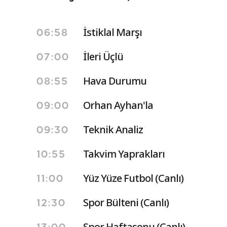
İstiklal Marşı
06:58
İleri Üçlü
07:00
Hava Durumu
08:55
Orhan Ayhan'la
09:00
Teknik Analiz
09:30
Takvim Yaprakları
10:55
Yüz Yüze Futbol (Canlı)
11:00
Spor Bülteni (Canlı)
12:30
Spor Haftasonu (Canlı)