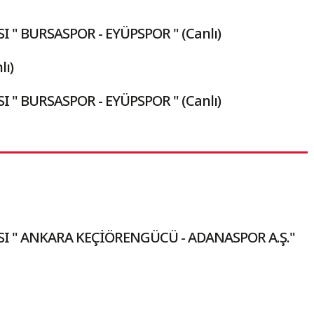
I " BURSASPOR - EYÜPSPOR " (Canlı)
lı)
I " BURSASPOR - EYÜPSPOR " (Canlı)
SI " ANKARA KEÇİÖRENGÜCÜ - ADANASPOR A.Ş."