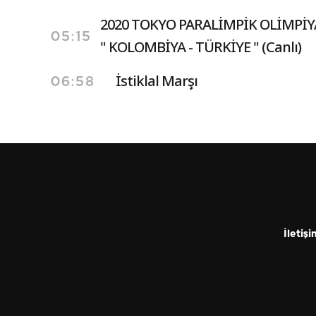
2020 TOKYO PARALİMPİK OLİMPİY
05:15
" KOLOMBİYA - TÜRKİYE " (Canlı)
İstiklal Marşı
06:58
İletişi