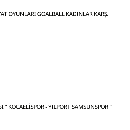
YAT OYUNLARI GOALBALL KADINLAR KARŞ.
SI " KOCAELİSPOR - YILPORT SAMSUNSPOR "