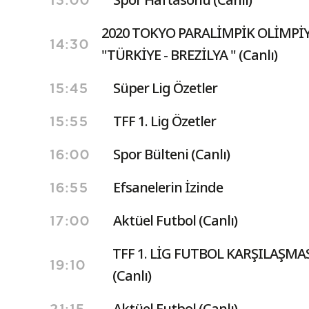
13:00
2020 TOKYO PARALİMPİK OLİMPİ
14:30
"TÜRKİYE - BREZİLYA " (Canlı)
Süper Lig Özetler
15:45
TFF 1. Lig Özetler
15:55
Spor Bülteni (Canlı)
16:00
Efsanelerin İzinde
16:55
Aktüel Futbol (Canlı)
17:00
TFF 1. LİG FUTBOL KARŞILAŞMA
19:10
(Canlı)
Aktüel Futbol (Canlı)