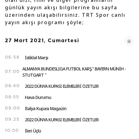
olan dizi, film ve diğer programların
günlük yayın akışı bilgilerine bu sayfa
üzerinden ulaşabilirsiniz. TRT Spor canlı
yayın akışı programı şöyle;
27 Mart 2021, Cumartesi
İstiklal Marşı
06:58
ALMANYA BUNDESLİGA FUTBOL KARŞ." BAYERN MÜNİH -
07:00
STUTGART "
2022 DÜNYA KUPASI ELEMELERİ ÖZETLER
08:40
Hava Durumu
08:55
İtalya Kupası Magazin
09:00
2022 DÜNYA KUPASI ELEMELERİ ÖZETLER
09:25
İleri Üçlü
10:00