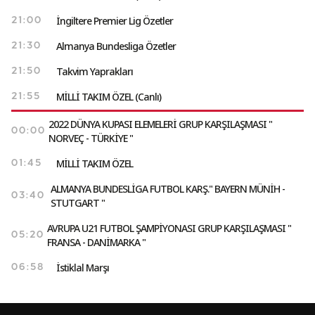
İngiltere Premier Lig Özetler
21:00
Almanya Bundesliga Özetler
21:30
Takvim Yaprakları
21:50
MİLLİ TAKIM ÖZEL (Canlı)
21:55
2022 DÜNYA KUPASI ELEMELERİ GRUP KARŞILAŞMASI "
00:00
NORVEÇ - TÜRKİYE "
MİLLİ TAKIM ÖZEL
01:45
ALMANYA BUNDESLİGA FUTBOL KARŞ." BAYERN MÜNİH -
03:40
STUTGART "
AVRUPA U21 FUTBOL ŞAMPİYONASI GRUP KARŞILAŞMASI "
05:20
FRANSA - DANİMARKA "
İstiklal Marşı
06:58