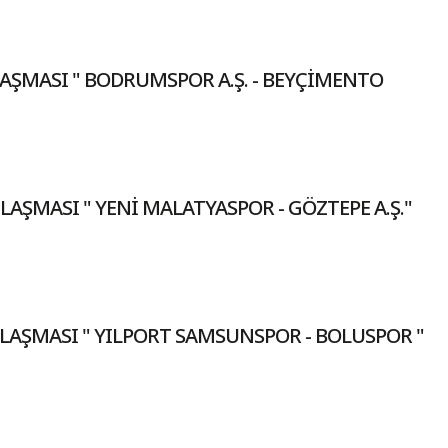
LAŞMASI " BODRUMSPOR A.Ş. - BEYÇİMENTO
LAŞMASI " YENİ MALATYASPOR - GÖZTEPE A.Ş."
ILAŞMASI " YILPORT SAMSUNSPOR - BOLUSPOR "