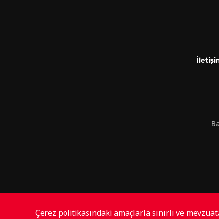
İletişi
Ba
Çerez politikasındaki amaçlarla sınırlı ve mevzua