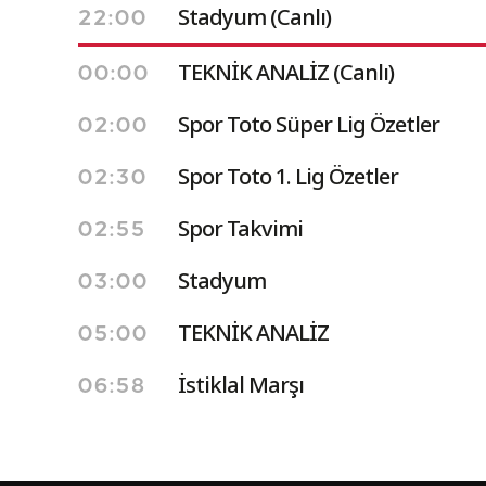
Stadyum (Canlı)
22:00
TEKNİK ANALİZ (Canlı)
00:00
Spor Toto Süper Lig Özetler
02:00
Spor Toto 1. Lig Özetler
02:30
Spor Takvimi
02:55
Stadyum
03:00
TEKNİK ANALİZ
05:00
İstiklal Marşı
06:58