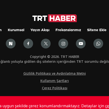
m
Kurumsal
Yayın Akışı
Frekanslarımız
Sitene Ekle
Copyright © 2026. TRT HABER
ğlantı yoluyla gidilen dış sitelerin içeriğinden TRT sorumlu değild
Gizlilik Politikası ve Aydınlatma Metni
Kullanım Şartları
Çerez Politikası
ta uygun şekilde çerez konumlandırmaktayız. Detaylar için
çe