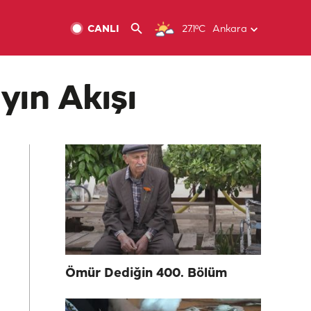
CANLI
27.1ºC
Ankara
yın Akışı
Ömür Dediğin 400. Bölüm