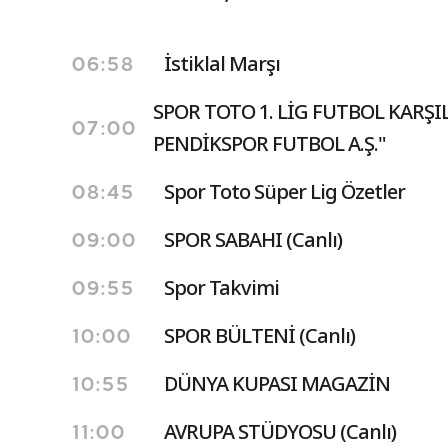
İstiklal Marşı
06:58
SPOR TOTO 1. LİG FUTBOL KARŞ
07:00
PENDİKSPOR FUTBOL A.Ş."
Spor Toto Süper Lig Özetler
08:45
SPOR SABAHI (Canlı)
09:00
Spor Takvimi
09:55
SPOR BÜLTENİ (Canlı)
10:00
DÜNYA KUPASI MAGAZİN
10:55
AVRUPA STÜDYOSU (Canlı)
11:00