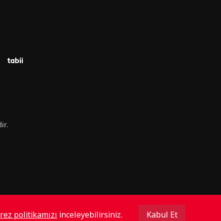
tabii
ir.
rez politikamızı
inceleyebilirsiniz.
Kabul Et