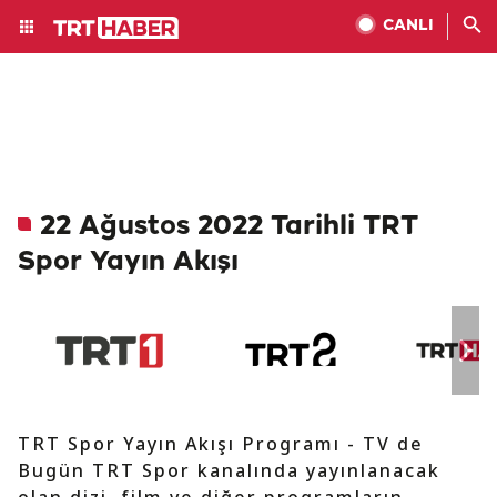
CANLI
22 Ağustos 2022 Tarihli TRT
Spor Yayın Akışı
TRT Spor Yayın Akışı Programı - TV de
Bugün TRT Spor kanalında yayınlanacak