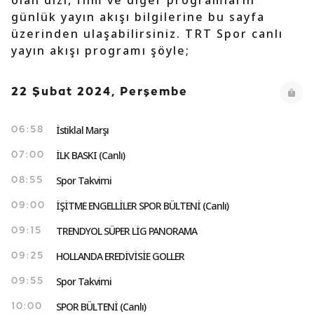
olan dizi, film ve diğer programların
günlük yayın akışı bilgilerine bu sayfa
üzerinden ulaşabilirsiniz. TRT Spor canlı
yayın akışı programı şöyle;
22 Şubat 2024, Perşembe
İstiklal Marşı
06:58
İLK BASKI (Canlı)
07:00
Spor Takvimi
08:55
İŞİTME ENGELLİLER SPOR BÜLTENİ (Canlı)
09:00
TRENDYOL SÜPER LİG PANORAMA
09:15
HOLLANDA EREDİVİSİE GOLLER
09:25
Spor Takvimi
09:55
SPOR BÜLTENİ (Canlı)
10:00