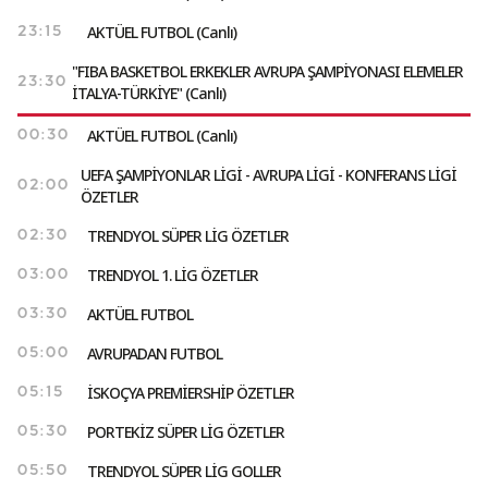
AKTÜEL FUTBOL (Canlı)
23:15
"FIBA BASKETBOL ERKEKLER AVRUPA ŞAMPİYONASI ELEMELER
23:30
İTALYA-TÜRKİYE" (Canlı)
AKTÜEL FUTBOL (Canlı)
00:30
UEFA ŞAMPİYONLAR LİGİ - AVRUPA LİGİ - KONFERANS LİGİ
02:00
ÖZETLER
TRENDYOL SÜPER LİG ÖZETLER
02:30
TRENDYOL 1. LİG ÖZETLER
03:00
AKTÜEL FUTBOL
03:30
AVRUPADAN FUTBOL
05:00
İSKOÇYA PREMİERSHİP ÖZETLER
05:15
PORTEKİZ SÜPER LİG ÖZETLER
05:30
TRENDYOL SÜPER LİG GOLLER
05:50