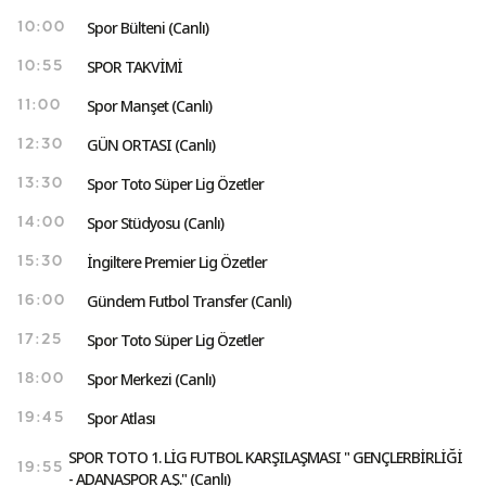
Spor Bülteni (Canlı)
10:00
SPOR TAKVİMİ
10:55
Spor Manşet (Canlı)
11:00
GÜN ORTASI (Canlı)
12:30
Spor Toto Süper Lig Özetler
13:30
Spor Stüdyosu (Canlı)
14:00
İngiltere Premier Lig Özetler
15:30
Gündem Futbol Transfer (Canlı)
16:00
Spor Toto Süper Lig Özetler
17:25
Spor Merkezi (Canlı)
18:00
Spor Atlası
19:45
SPOR TOTO 1. LİG FUTBOL KARŞILAŞMASI " GENÇLERBİRLİĞİ
19:55
- ADANASPOR A.Ş." (Canlı)