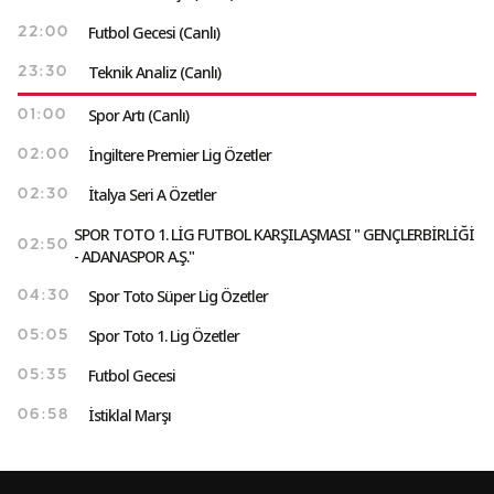
Futbol Gecesi (Canlı)
22:00
Teknik Analiz (Canlı)
23:30
Spor Artı (Canlı)
01:00
İngiltere Premier Lig Özetler
02:00
İtalya Seri A Özetler
02:30
SPOR TOTO 1. LİG FUTBOL KARŞILAŞMASI " GENÇLERBİRLİĞİ
02:50
- ADANASPOR A.Ş."
Spor Toto Süper Lig Özetler
04:30
Spor Toto 1. Lig Özetler
05:05
Futbol Gecesi
05:35
İstiklal Marşı
06:58