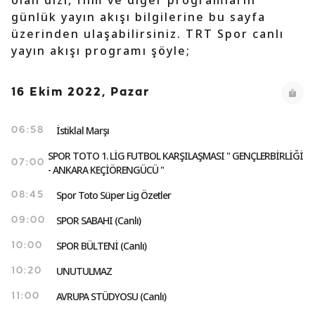
olan dizi, film ve diğer programların
günlük yayın akışı bilgilerine bu sayfa
üzerinden ulaşabilirsiniz. TRT Spor canlı
yayın akışı programı şöyle;
16 Ekim 2022, Pazar
İstiklal Marşı
06:58
SPOR TOTO 1. LİG FUTBOL KARŞILAŞMASI " GENÇLERBİRLİĞİ
07:00
- ANKARA KEÇİÖRENGÜCÜ "
Spor Toto Süper Lig Özetler
08:45
SPOR SABAHI (Canlı)
09:00
SPOR BÜLTENİ (Canlı)
10:00
UNUTULMAZ
10:20
AVRUPA STÜDYOSU (Canlı)
11:00