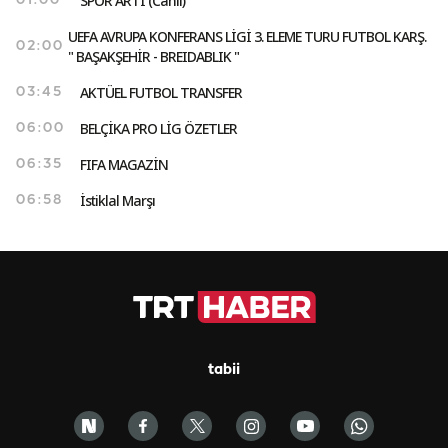
SPOR ARTI (Canlı)
01:00
UEFA AVRUPA KONFERANS LİGİ 3. ELEME TURU FUTBOL KARŞ.
02:00
" BAŞAKŞEHİR - BREIDABLIK "
AKTÜEL FUTBOL TRANSFER
03:45
BELÇİKA PRO LİG ÖZETLER
06:00
FIFA MAGAZİN
06:35
İstiklal Marşı
06:58
tabii