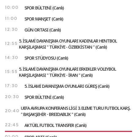
SPOR BÜLTENİ (Canlı)
10:00
SPOR MANŞET (Canlı)
11:00
GÜN ORTASI (Canlı)
12:30
5. İSLAMİ DAYANIŞMA OYUNLARI KADINLAR HENTBOL
12:55
KARŞILAŞMASI " TÜRKİYE - ÖZBEKİSTAN " (Canlı)
SPOR STÜDYOSU (Canlı)
14:30
5. İSLAMİ DAYANIŞMA OYUNLARI ERKEKLER VOLEYBOL
15:55
KARŞILAŞMASI " TÜRKİYE - İRAN " (Canlı)
5. İSLAMİ DAYANIŞMA OYUNLARI GÜREŞ (Canlı)
17:30
SPOR BÜLTENİ (Canlı)
20:30
UEFA AVRUPA KONFERANS LİGİ 3. ELEME TURU FUTBOL KARŞ.
20:40
" BAŞAKŞEHİR - BREIDABLIK " (Canlı)
AKTÜEL FUTBOL TRANSFER (Canlı)
22:45