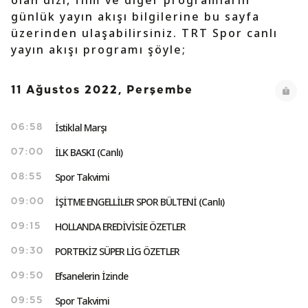
olan dizi, film ve diğer programların
günlük yayın akışı bilgilerine bu sayfa
üzerinden ulaşabilirsiniz. TRT Spor canlı
yayın akışı programı şöyle;
11 Ağustos 2022, Perşembe
İstiklal Marşı
06:58
İLK BASKI (Canlı)
07:00
Spor Takvimi
08:55
İŞİTME ENGELLİLER SPOR BÜLTENİ (Canlı)
09:00
HOLLANDA EREDİVİSİE ÖZETLER
09:15
PORTEKİZ SÜPER LİG ÖZETLER
09:30
Efsanelerin İzinde
09:50
Spor Takvimi
09:55