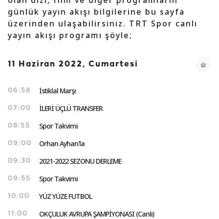
olan dizi, film ve diğer programların
günlük yayın akışı bilgilerine bu sayfa
üzerinden ulaşabilirsiniz. TRT Spor canlı
yayın akışı programı şöyle;
11 Haziran 2022, Cumartesi
İstiklal Marşı
06:58
İLERİ ÜÇLÜ TRANSFER
07:00
Spor Takvimi
08:55
Orhan Ayhan'la
09:00
2021-2022 SEZONU DERLEME
09:30
Spor Takvimi
09:55
YÜZ YÜZE FUTBOL
10:00
OKÇULUK AVRUPA ŞAMPİYONASI (Canlı)
11:00