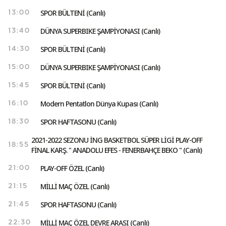
SPOR BÜLTENİ (Canlı)
13:00
DÜNYA SUPERBIKE ŞAMPİYONASI (Canlı)
13:40
SPOR BÜLTENİ (Canlı)
14:30
DÜNYA SUPERBIKE ŞAMPİYONASI (Canlı)
15:00
SPOR BÜLTENİ (Canlı)
15:45
Modern Pentatlon Dünya Kupası (Canlı)
16:10
SPOR HAFTASONU (Canlı)
18:30
2021-2022 SEZONU İNG BASKETBOL SÜPER LİGİ PLAY-OFF
18:55
FİNAL KARŞ. " ANADOLU EFES - FENERBAHÇE BEKO " (Canlı)
PLAY-OFF ÖZEL (Canlı)
21:00
MİLLİ MAÇ ÖZEL (Canlı)
21:15
SPOR HAFTASONU (Canlı)
21:45
MİLLİ MAÇ ÖZEL DEVRE ARASI (Canlı)
22:30