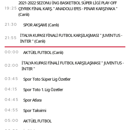
2021-2022 SEZONU İNG BASKETBOL SÜPER LİGİ PLAY-OFF
ÇEYREK FİNAL KARŞ. " ANADOLU EFES - PINAR KARŞIYAKA "
19:25
(Canlı)
SPOR AKŞAMI (Canlı)
21:30
İTALYA KUPASI FİNALİ FUTBOL KARŞILAŞMASI " JUVENTUS -
21:55
İNTER " (Canlı)
AKTÜEL FUTBOL (Canlı)
00:00
İTALYA KUPASI FİNALİ FUTBOL KARŞILAŞMASI " JUVENTUS -
02:00
İNTER "
Spor Toto Süper Lig Özetler
03:45
Spor Toto 1. Lig Özetler
04:15
Spor Atlası
04:45
Spor Takvimi
04:55
AKTÜEL FUTBOL
05:00