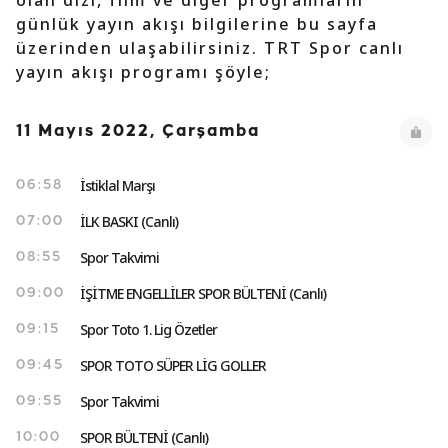
olan dizi, film ve diğer programların
günlük yayın akışı bilgilerine bu sayfa
üzerinden ulaşabilirsiniz. TRT Spor canlı
yayın akışı programı şöyle;
11 Mayıs 2022, Çarşamba
İstiklal Marşı
06:58
İLK BASKI (Canlı)
07:00
Spor Takvimi
08:55
İŞİTME ENGELLİLER SPOR BÜLTENİ (Canlı)
09:00
Spor Toto 1. Lig Özetler
09:15
SPOR TOTO SÜPER LİG GOLLER
09:45
Spor Takvimi
09:55
SPOR BÜLTENİ (Canlı)
10:00