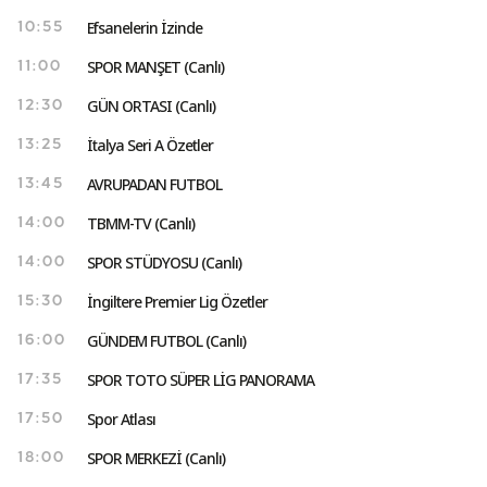
Efsanelerin İzinde
10:55
SPOR MANŞET (Canlı)
11:00
GÜN ORTASI (Canlı)
12:30
İtalya Seri A Özetler
13:25
AVRUPADAN FUTBOL
13:45
TBMM-TV (Canlı)
14:00
SPOR STÜDYOSU (Canlı)
14:00
İngiltere Premier Lig Özetler
15:30
GÜNDEM FUTBOL (Canlı)
16:00
SPOR TOTO SÜPER LİG PANORAMA
17:35
Spor Atlası
17:50
SPOR MERKEZİ (Canlı)
18:00