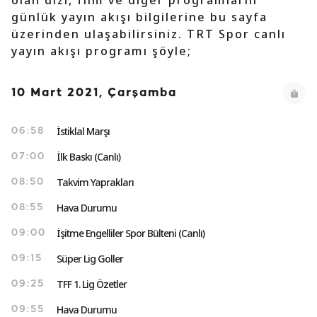
olan dizi, film ve diğer programların
günlük yayın akışı bilgilerine bu sayfa
üzerinden ulaşabilirsiniz. TRT Spor canlı
yayın akışı programı şöyle;
10 Mart 2021, Çarşamba
İstiklal Marşı
06:58
İlk Baskı (Canlı)
07:00
Takvim Yaprakları
08:50
Hava Durumu
08:55
İşitme Engelliler Spor Bülteni (Canlı)
09:00
Süper Lig Goller
09:15
TFF 1. Lig Özetler
09:25
Hava Durumu
09:55