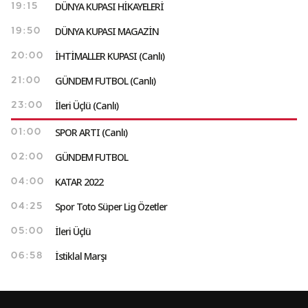
DÜNYA KUPASI HİKAYELERİ
19:15
DÜNYA KUPASI MAGAZİN
19:50
İHTİMALLER KUPASI (Canlı)
20:00
GÜNDEM FUTBOL (Canlı)
21:00
İleri Üçlü (Canlı)
23:00
SPOR ARTI (Canlı)
01:00
GÜNDEM FUTBOL
02:00
KATAR 2022
04:00
Spor Toto Süper Lig Özetler
04:25
İleri Üçlü
05:00
İstiklal Marşı
06:58