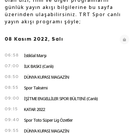
olan dizi, film ve diğer programların
günlük yayın akışı bilgilerine bu sayfa
üzerinden ulaşabilirsiniz. TRT Spor canlı
yayın akışı programı şöyle;
08 Kasım 2022, Salı
İstiklal Marşı
06:58
İLK BASKI (Canlı)
07:00
DÜNYA KUPASI MAGAZİN
08:50
Spor Takvimi
08:55
İŞİTME ENGELLİLER SPOR BÜLTENİ (Canlı)
09:00
KATAR 2022
09:15
Spor Toto Süper Lig Özetler
09:40
DÜNYA KUPASI MAGAZİN
09:55