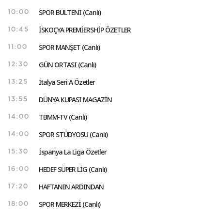
SPOR BÜLTENİ (Canlı)
10:00
İSKOÇYA PREMİERSHİP ÖZETLER
10:45
SPOR MANŞET (Canlı)
11:00
GÜN ORTASI (Canlı)
12:30
İtalya Seri A Özetler
13:25
DÜNYA KUPASI MAGAZİN
13:55
TBMM-TV (Canlı)
14:00
SPOR STÜDYOSU (Canlı)
14:00
İspanya La Liga Özetler
15:30
HEDEF SÜPER LİG (Canlı)
16:00
HAFTANIN ARDINDAN
17:20
SPOR MERKEZİ (Canlı)
18:00