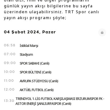
olan dizi, film ve diğer programların
günlük yayın akışı bilgilerine bu sayfa
üzerinden ulaşabilirsiniz. TRT Spor canlı
yayın akışı programı şöyle;
04 Şubat 2024, Pazar
İstiklal Marşı
06:58
Stadyum
07:00
SPOR SABAHI (Canlı)
09:00
SPOR BÜLTENİ (Canlı)
10:00
AVRUPA STÜDYOSU (Canlı)
11:00
AKTÜEL FUTBOL (Canlı)
12:00
TRENDYOL 1. LİG FUTBOL KARŞILAŞMASI ERZURUMSPOR FK -
13:30
ASTOR ENERJİ ŞANLIURFASPOR (Canlı)