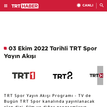
CANLI
03 Ekim 2022 Tarihli TRT Spor
Yayın Akışı
TRT Spor Yayın Akışı Programı - TV de
Bugün TRT Spor kanalında yayınlanacak