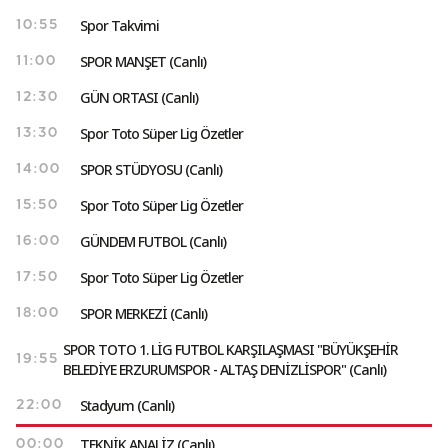
Spor Takvimi
10:55
SPOR MANŞET (Canlı)
11:00
GÜN ORTASI (Canlı)
12:30
Spor Toto Süper Lig Özetler
13:30
SPOR STÜDYOSU (Canlı)
14:00
Spor Toto Süper Lig Özetler
15:50
GÜNDEM FUTBOL (Canlı)
16:00
Spor Toto Süper Lig Özetler
17:50
SPOR MERKEZİ (Canlı)
18:00
SPOR TOTO 1. LİG FUTBOL KARŞILAŞMASI "BÜYÜKŞEHİR
19:55
BELEDİYE ERZURUMSPOR - ALTAŞ DENİZLİSPOR" (Canlı)
Stadyum (Canlı)
22:00
TEKNİK ANALİZ (Canlı)
00:00