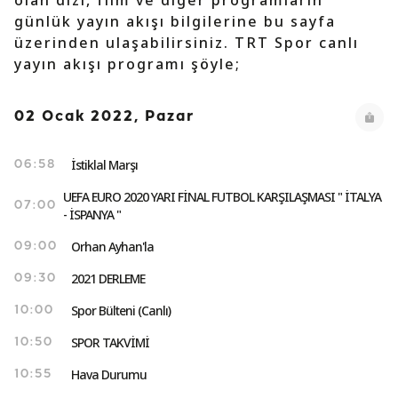
olan dizi, film ve diğer programların
günlük yayın akışı bilgilerine bu sayfa
üzerinden ulaşabilirsiniz. TRT Spor canlı
yayın akışı programı şöyle;
02 Ocak 2022, Pazar
İstiklal Marşı
06:58
UEFA EURO 2020 YARI FİNAL FUTBOL KARŞILAŞMASI " İTALYA
07:00
- İSPANYA "
Orhan Ayhan'la
09:00
2021 DERLEME
09:30
Spor Bülteni (Canlı)
10:00
SPOR TAKVİMİ
10:50
Hava Durumu
10:55