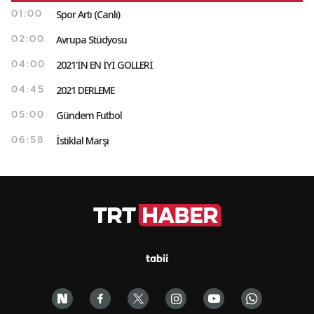
Spor Artı (Canlı)
01:00
Avrupa Stüdyosu
02:00
2021'İN EN İYİ GOLLERİ
04:00
2021 DERLEME
04:45
Gündem Futbol
05:00
İstiklal Marşı
06:58
tabii