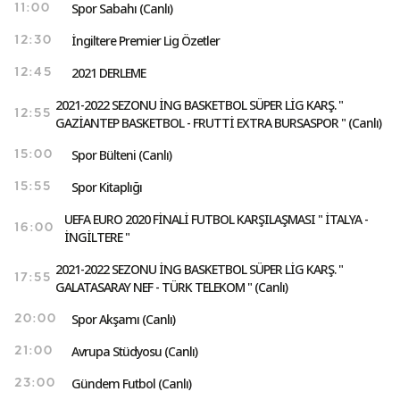
Spor Sabahı (Canlı)
11:00
İngiltere Premier Lig Özetler
12:30
2021 DERLEME
12:45
2021-2022 SEZONU İNG BASKETBOL SÜPER LİG KARŞ. "
12:55
GAZİANTEP BASKETBOL - FRUTTİ EXTRA BURSASPOR " (Canlı)
Spor Bülteni (Canlı)
15:00
Spor Kitaplığı
15:55
UEFA EURO 2020 FİNALİ FUTBOL KARŞILAŞMASI " İTALYA -
16:00
İNGİLTERE "
2021-2022 SEZONU İNG BASKETBOL SÜPER LİG KARŞ. "
17:55
GALATASARAY NEF - TÜRK TELEKOM " (Canlı)
Spor Akşamı (Canlı)
20:00
Avrupa Stüdyosu (Canlı)
21:00
Gündem Futbol (Canlı)
23:00