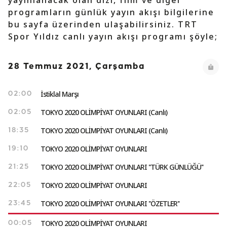
yayınlanacak olan dizi, film ve diğer
programların günlük yayın akışı bilgilerine
bu sayfa üzerinden ulaşabilirsiniz. TRT
Spor Yıldız canlı yayın akışı programı şöyle;
28 Temmuz 2021, Çarşamba
İstiklal Marşı
02:00
TOKYO 2020 OLİMPİYAT OYUNLARI (Canlı)
02:05
TOKYO 2020 OLİMPİYAT OYUNLARI (Canlı)
18:35
TOKYO 2020 OLİMPİYAT OYUNLARI
19:10
TOKYO 2020 OLİMPİYAT OYUNLARI ''TÜRK GÜNLÜĞÜ''
21:25
TOKYO 2020 OLİMPİYAT OYUNLARI
22:05
TOKYO 2020 OLİMPİYAT OYUNLARI ''ÖZETLER''
23:45
TOKYO 2020 OLİMPİYAT OYUNLARI
00:05