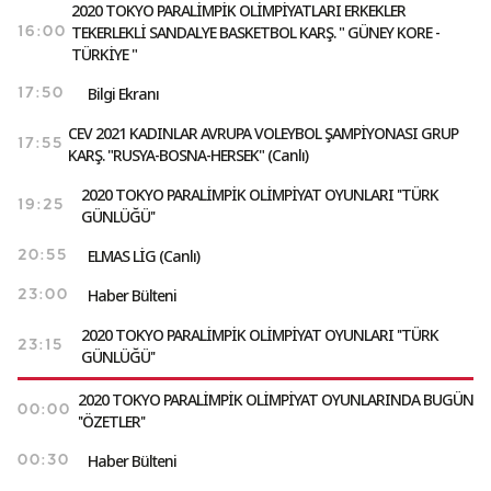
2020 TOKYO PARALİMPİK OLİMPİYATLARI ERKEKLER
TEKERLEKLİ SANDALYE BASKETBOL KARŞ. " GÜNEY KORE -
16:00
TÜRKİYE "
Bilgi Ekranı
17:50
CEV 2021 KADINLAR AVRUPA VOLEYBOL ŞAMPİYONASI GRUP
17:55
KARŞ. "RUSYA-BOSNA-HERSEK" (Canlı)
2020 TOKYO PARALİMPİK OLİMPİYAT OYUNLARI ''TÜRK
19:25
GÜNLÜĞÜ''
ELMAS LİG (Canlı)
20:55
Haber Bülteni
23:00
2020 TOKYO PARALİMPİK OLİMPİYAT OYUNLARI ''TÜRK
23:15
GÜNLÜĞÜ''
2020 TOKYO PARALİMPİK OLİMPİYAT OYUNLARINDA BUGÜN
00:00
''ÖZETLER''
Haber Bülteni
00:30