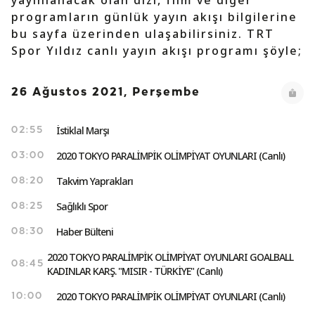
yayınlanacak olan dizi, film ve diğer
programların günlük yayın akışı bilgilerine
bu sayfa üzerinden ulaşabilirsiniz. TRT
Spor Yıldız canlı yayın akışı programı şöyle;
26 Ağustos 2021, Perşembe
İstiklal Marşı
02:55
2020 TOKYO PARALİMPİK OLİMPİYAT OYUNLARI (Canlı)
03:00
Takvim Yaprakları
08:20
Sağlıklı Spor
08:25
Haber Bülteni
08:30
2020 TOKYO PARALİMPİK OLİMPİYAT OYUNLARI GOALBALL
08:45
KADINLAR KARŞ. "MISIR - TÜRKİYE" (Canlı)
2020 TOKYO PARALİMPİK OLİMPİYAT OYUNLARI (Canlı)
10:00