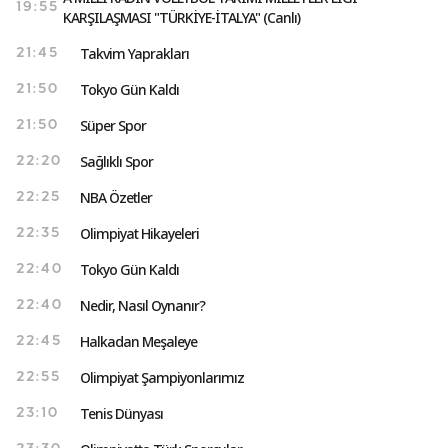
19:55
KARŞILAŞMASI "TÜRKİYE-İTALYA" (Canlı)
Takvim Yaprakları
21:45
Tokyo Gün Kaldı
21:50
Süper Spor
21:50
Sağlıklı Spor
22:20
NBA Özetler
22:25
Olimpiyat Hikayeleri
22:35
Tokyo Gün Kaldı
22:40
Nedir, Nasıl Oynanır?
22:40
Halkadan Meşaleye
22:45
Olimpiyat Şampiyonlarımız
22:55
Tenis Dünyası
23:10