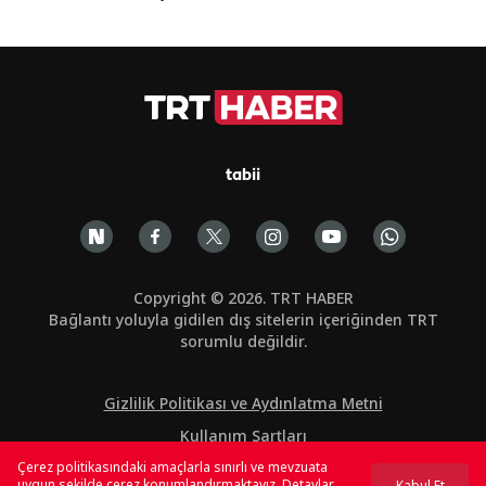
tabii
Copyright © 2026. TRT HABER
Bağlantı yoluyla gidilen dış sitelerin içeriğinden TRT
sorumlu değildir.
Gizlilik Politikası ve Aydınlatma Metni
Kullanım Şartları
Çerez politikasındaki amaçlarla sınırlı ve mevzuata
Çerez Politikası
uygun şekilde çerez konumlandırmaktayız. Detaylar
Kabul Et