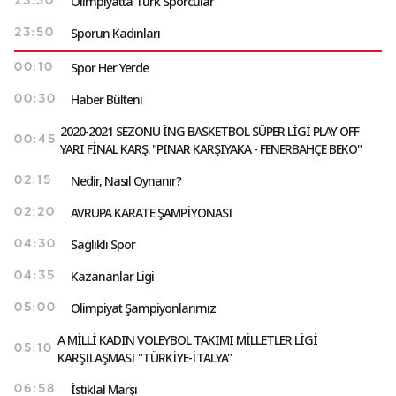
Olimpiyatta Türk Sporcular
23:30
Sporun Kadınları
23:50
Spor Her Yerde
00:10
Haber Bülteni
00:30
2020-2021 SEZONU İNG BASKETBOL SÜPER LİGİ PLAY OFF
00:45
YARI FİNAL KARŞ. "PINAR KARŞIYAKA - FENERBAHÇE BEKO"
Nedir, Nasıl Oynanır?
02:15
AVRUPA KARATE ŞAMPİYONASI
02:20
Sağlıklı Spor
04:30
Kazananlar Ligi
04:35
Olimpiyat Şampiyonlarımız
05:00
A MİLLİ KADIN VOLEYBOL TAKIMI MİLLETLER LİGİ
05:10
KARŞILAŞMASI "TÜRKİYE-İTALYA"
İstiklal Marşı
06:58