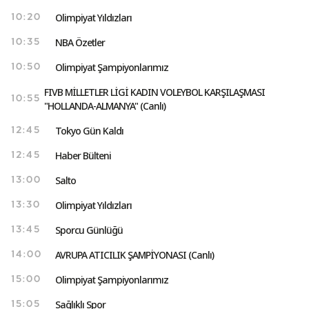
Olimpiyat Yıldızları
10:20
NBA Özetler
10:35
Olimpiyat Şampiyonlarımız
10:50
FIVB MİLLETLER LİGİ KADIN VOLEYBOL KARŞILAŞMASI
10:55
"HOLLANDA-ALMANYA" (Canlı)
Tokyo Gün Kaldı
12:45
Haber Bülteni
12:45
Salto
13:00
Olimpiyat Yıldızları
13:30
Sporcu Günlüğü
13:45
AVRUPA ATICILIK ŞAMPİYONASI (Canlı)
14:00
Olimpiyat Şampiyonlarımız
15:00
Sağlıklı Spor
15:05