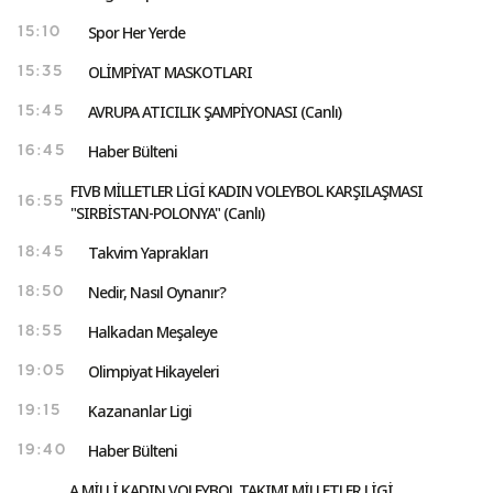
Spor Her Yerde
15:10
OLİMPİYAT MASKOTLARI
15:35
AVRUPA ATICILIK ŞAMPİYONASI (Canlı)
15:45
Haber Bülteni
16:45
FIVB MİLLETLER LİGİ KADIN VOLEYBOL KARŞILAŞMASI
16:55
"SIRBİSTAN-POLONYA" (Canlı)
Takvim Yaprakları
18:45
Nedir, Nasıl Oynanır?
18:50
Halkadan Meşaleye
18:55
Olimpiyat Hikayeleri
19:05
Kazananlar Ligi
19:15
Haber Bülteni
19:40
A MİLLİ KADIN VOLEYBOL TAKIMI MİLLETLER LİGİ