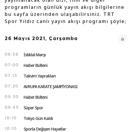
yayınlanacak olan dizi, film ve diğer
programların günlük yayın akışı bilgilerine
bu sayfa üzerinden ulaşabilirsiniz. TRT
Spor Yıldız canlı yayın akışı programı şöyle;
26 Mayıs 2021, Çarşamba
İstiklal Marşı
06:58
Haber Bülteni
07:00
Takvim Yaprakları
07:15
AVRUPA KARATE ŞAMPİYONASI
07:20
Haber Bülteni
09:30
Süper Spor
09:45
Tokyo Gün Kaldı
10:10
Sporla Değişen Hayatlar
10:10