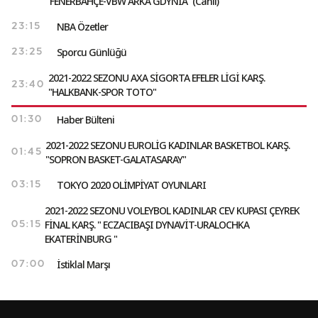
"FENERBAHÇE-VBW ARKA GDYNIA" (Canlı)
NBA Özetler
23:15
Sporcu Günlüğü
23:25
2021-2022 SEZONU AXA SİGORTA EFELER LİGİ KARŞ.
23:40
"HALKBANK-SPOR TOTO"
Haber Bülteni
01:30
2021-2022 SEZONU EUROLİG KADINLAR BASKETBOL KARŞ.
01:45
"SOPRON BASKET-GALATASARAY"
TOKYO 2020 OLİMPİYAT OYUNLARI
03:15
2021-2022 SEZONU VOLEYBOL KADINLAR CEV KUPASI ÇEYREK
FİNAL KARŞ. " ECZACIBAŞI DYNAVİT-URALOCHKA
05:15
EKATERİNBURG "
İstiklal Marşı
07:00