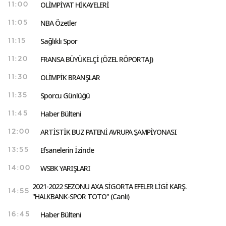
OLİMPİYAT HİKAYELERİ
11:00
NBA Özetler
11:05
Sağlıklı Spor
11:15
FRANSA BÜYÜKELÇİ (ÖZEL RÖPORTAJ)
11:20
OLİMPİK BRANŞLAR
11:30
Sporcu Günlüğü
11:35
Haber Bülteni
11:45
ARTİSTİK BUZ PATENİ AVRUPA ŞAMPİYONASI
12:00
Efsanelerin İzinde
13:55
WSBK YARIŞLARI
14:00
2021-2022 SEZONU AXA SİGORTA EFELER LİGİ KARŞ.
14:55
"HALKBANK-SPOR TOTO" (Canlı)
Haber Bülteni
16:45