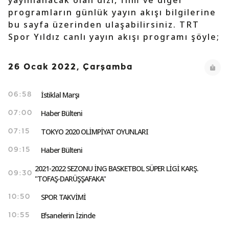
yayınlanacak olan dizi, film ve diğer
programların günlük yayın akışı bilgilerine
bu sayfa üzerinden ulaşabilirsiniz. TRT
Spor Yıldız canlı yayın akışı programı şöyle;
26 Ocak 2022, Çarşamba
İstiklal Marşı
06:58
Haber Bülteni
07:00
TOKYO 2020 OLİMPİYAT OYUNLARI
07:15
Haber Bülteni
09:15
2021-2022 SEZONU İNG BASKETBOL SÜPER LİGİ KARŞ.
09:30
"TOFAŞ-DARÜŞŞAFAKA"
SPOR TAKVİMİ
10:50
Efsanelerin İzinde
10:55