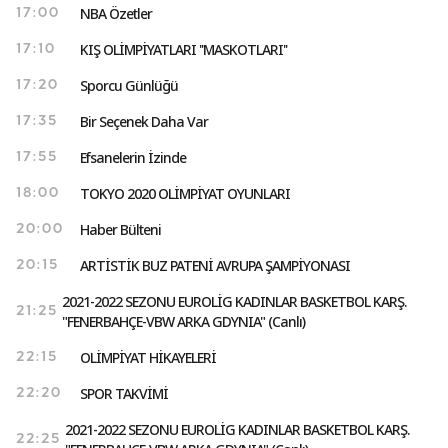
NBA Özetler
17:00
KIŞ OLİMPİYATLARI ''MASKOTLARI''
17:10
Sporcu Günlüğü
17:20
Bir Seçenek Daha Var
17:35
Efsanelerin İzinde
17:55
TOKYO 2020 OLİMPİYAT OYUNLARI
18:00
Haber Bülteni
20:00
ARTİSTİK BUZ PATENİ AVRUPA ŞAMPİYONASI
20:15
2021-2022 SEZONU EUROLİG KADINLAR BASKETBOL KARŞ.
21:25
"FENERBAHÇE-VBW ARKA GDYNIA" (Canlı)
OLİMPİYAT HİKAYELERİ
22:15
SPOR TAKVİMİ
22:20
2021-2022 SEZONU EUROLİG KADINLAR BASKETBOL KARŞ.
22:25