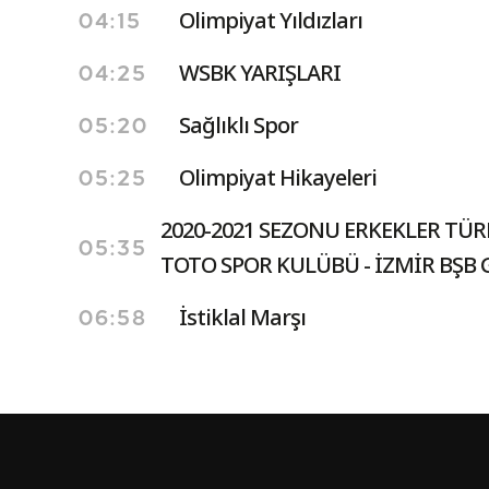
Olimpiyat Yıldızları
04:15
WSBK YARIŞLARI
04:25
Sağlıklı Spor
05:20
Olimpiyat Hikayeleri
05:25
2020-2021 SEZONU ERKEKLER TÜR
05:35
TOTO SPOR KULÜBÜ - İZMİR BŞB 
İstiklal Marşı
06:58