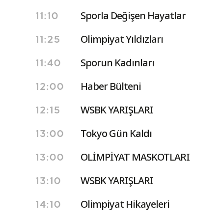
Sporla Değişen Hayatlar
11:10
Olimpiyat Yıldızları
11:25
Sporun Kadınları
11:40
Haber Bülteni
12:00
WSBK YARIŞLARI
12:15
Tokyo Gün Kaldı
13:00
OLİMPİYAT MASKOTLARI
13:00
WSBK YARIŞLARI
13:10
Olimpiyat Hikayeleri
14:10