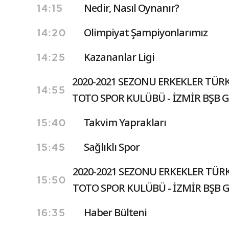
Nedir, Nasıl Oynanır?
14:15
Olimpiyat Şampiyonlarımız
14:20
Kazananlar Ligi
14:25
2020-2021 SEZONU ERKEKLER TÜRK
14:55
TOTO SPOR KULÜBÜ - İZMİR BŞB G
Takvim Yaprakları
15:40
Sağlıklı Spor
15:45
2020-2021 SEZONU ERKEKLER TÜRK
15:50
TOTO SPOR KULÜBÜ - İZMİR BŞB G
Haber Bülteni
16:35