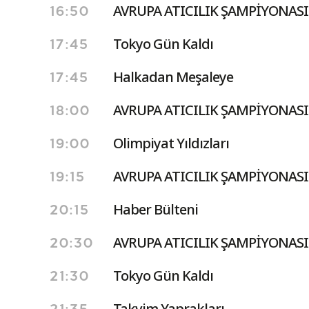
AVRUPA ATICILIK ŞAMPİYONASI 
16:50
Tokyo Gün Kaldı
17:45
Halkadan Meşaleye
17:45
AVRUPA ATICILIK ŞAMPİYONASI 
18:00
Olimpiyat Yıldızları
19:00
AVRUPA ATICILIK ŞAMPİYONASI 
19:15
Haber Bülteni
20:15
AVRUPA ATICILIK ŞAMPİYONASI 
20:30
Tokyo Gün Kaldı
21:30
Takvim Yaprakları