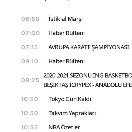
İstiklal Marşı
06:58
Haber Bülteni
07:00
AVRUPA KARATE ŞAMPİYONASI
07:15
Haber Bülteni
09:10
2020-2021 SEZONU İNG BASKETBOL
09:25
BEŞİKTAŞ ICRYPEX - ANADOLU EFE
Tokyo Gün Kaldı
10:50
Takvim Yaprakları
10:50
NBA Özetler
10:55