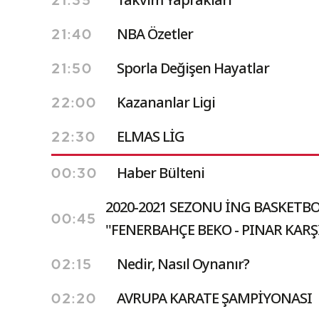
21:35
NBA Özetler
21:40
Sporla Değişen Hayatlar
21:50
Kazananlar Ligi
22:00
ELMAS LİG
22:30
Haber Bülteni
00:30
2020-2021 SEZONU İNG BASKETBOL
00:45
''FENERBAHÇE BEKO - PINAR KARŞI
Nedir, Nasıl Oynanır?
02:15
AVRUPA KARATE ŞAMPİYONASI
02:20