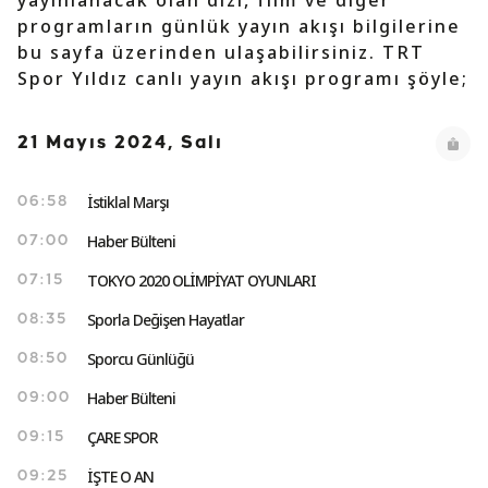
yayınlanacak olan dizi, film ve diğer
programların günlük yayın akışı bilgilerine
bu sayfa üzerinden ulaşabilirsiniz. TRT
Spor Yıldız canlı yayın akışı programı şöyle;
21 Mayıs 2024, Salı
İstiklal Marşı
06:58
Haber Bülteni
07:00
TOKYO 2020 OLİMPİYAT OYUNLARI
07:15
Sporla Değişen Hayatlar
08:35
Sporcu Günlüğü
08:50
Haber Bülteni
09:00
ÇARE SPOR
09:15
İŞTE O AN
09:25