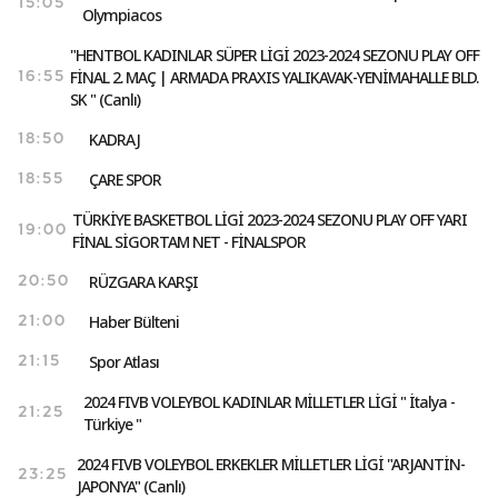
15:05
Olympiacos
"HENTBOL KADINLAR SÜPER LİGİ 2023-2024 SEZONU PLAY OFF
FİNAL 2. MAÇ | ARMADA PRAXIS YALIKAVAK-YENİMAHALLE BLD.
16:55
SK " (Canlı)
KADRAJ
18:50
ÇARE SPOR
18:55
TÜRKİYE BASKETBOL LİGİ 2023-2024 SEZONU PLAY OFF YARI
19:00
FİNAL SİGORTAM NET - FİNALSPOR
RÜZGARA KARŞI
20:50
Haber Bülteni
21:00
Spor Atlası
21:15
2024 FIVB VOLEYBOL KADINLAR MİLLETLER LİGİ " İtalya -
21:25
Türkiye "
2024 FIVB VOLEYBOL ERKEKLER MİLLETLER LİGİ "ARJANTİN-
23:25
JAPONYA" (Canlı)