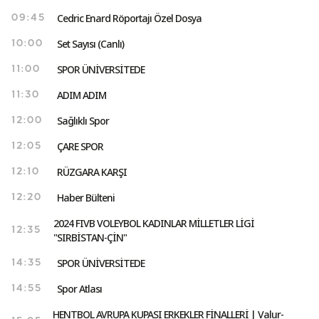
Cedric Enard Röportajı Özel Dosya
09:45
Set Sayısı (Canlı)
10:00
SPOR ÜNİVERSİTEDE
11:00
ADIM ADIM
11:30
Sağlıklı Spor
12:00
ÇARE SPOR
12:05
RÜZGARA KARŞI
12:10
Haber Bülteni
12:20
2024 FIVB VOLEYBOL KADINLAR MİLLETLER LİGİ
12:35
"SIRBİSTAN-ÇİN"
SPOR ÜNİVERSİTEDE
14:35
Spor Atlası
14:55
HENTBOL AVRUPA KUPASI ERKEKLER FİNALLERİ | Valur-