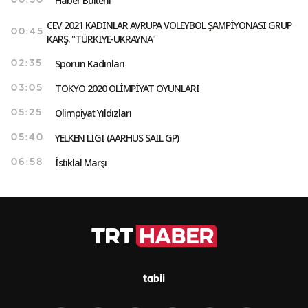
Haber Bülteni
00:30
CEV 2021 KADINLAR AVRUPA VOLEYBOL ŞAMPİYONASI GRUP
00:45
KARŞ. "TÜRKİYE-UKRAYNA"
Sporun Kadınları
02:35
TOKYO 2020 OLİMPİYAT OYUNLARI
03:05
Olimpiyat Yıldızları
05:25
YELKEN LİGİ (AARHUS SAİL GP)
05:40
İstiklal Marşı
06:58
tabii