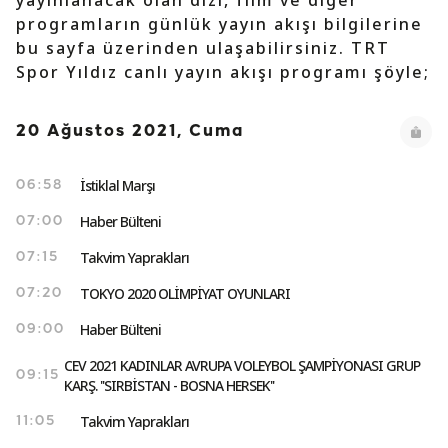
yayınlanacak olan dizi, film ve diğer
programların günlük yayın akışı bilgilerine
bu sayfa üzerinden ulaşabilirsiniz. TRT
Spor Yıldız canlı yayın akışı programı şöyle;
20 Ağustos 2021, Cuma
İstiklal Marşı
06:58
Haber Bülteni
07:00
Takvim Yaprakları
07:15
TOKYO 2020 OLİMPİYAT OYUNLARI
07:20
Haber Bülteni
09:00
CEV 2021 KADINLAR AVRUPA VOLEYBOL ŞAMPİYONASI GRUP
09:15
KARŞ. ''SIRBİSTAN - BOSNA HERSEK''
Takvim Yaprakları
11:05