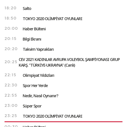
Salto
18:20
TOKYO 2020 OLİMPİYAT OYUNLARI
18:50
Haber Bülteni
20:00
Bilgi Ekranı
20:15
Takvim Yaprakları
20:20
CEV 2021 KADINLAR AVRUPA VOLEYBOL ŞAMPİYONASI GRUP
20:25
KARŞ. "TÜRKİYE-UKRAYNA" (Canlı)
Olimpiyat Yıldızları
22:15
Spor Her Yerde
22:30
Nedir, Nasıl Oynanır?
22:55
Süper Spor
23:00
TOKYO 2020 OLİMPİYAT OYUNLARI
23:25