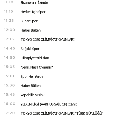
Efsanelerin İzinde
11:10
Herkes İçin Spor
11:15
Süper Spor
11:35
Haber Bülteni
12:00
TOKYO 2020 OLİMPİYAT OYUNLARI
12:15
Sağlıklı Spor
14:45
Olimpiyat Yıldızları
14:50
Nedir, Nasıl Oynanır?
15:05
Spor Her Yerde
15:10
Haber Bülteni
15:30
Yapabilir Misin?
15:45
YELKEN LİGİ (AARHUS SAİL GP) (Canlı)
16:00
TOKYO 2020 OLİMPİYAT OYUNLARI ''TÜRK GÜNLÜĞÜ''
17:20