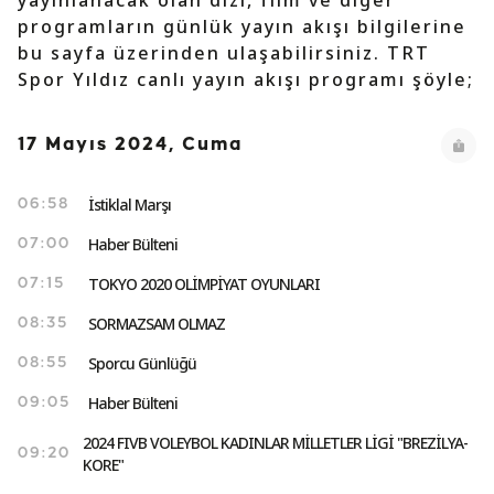
yayınlanacak olan dizi, film ve diğer
programların günlük yayın akışı bilgilerine
bu sayfa üzerinden ulaşabilirsiniz. TRT
Spor Yıldız canlı yayın akışı programı şöyle;
17 Mayıs 2024, Cuma
İstiklal Marşı
06:58
Haber Bülteni
07:00
TOKYO 2020 OLİMPİYAT OYUNLARI
07:15
SORMAZSAM OLMAZ
08:35
Sporcu Günlüğü
08:55
Haber Bülteni
09:05
2024 FIVB VOLEYBOL KADINLAR MİLLETLER LİGİ "BREZİLYA-
09:20
KORE"