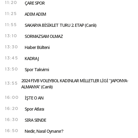
ÇARE SPOR
11:20
ADIM ADIM
11:25
SAKARYA BİSİKLET TURU 2. ETAP (Canlı)
11:55
SORMAZSAM OLMAZ
13:10
Haber Bülteni
13:30
KADRAJ
13:45
Spor Takvimi
13:50
2024 FIVB VOLEYBOL KADINLAR MİLLETLER LİGİ "JAPONYA-
13:55
ALMANYA" (Canlı)
İŞTE O AN
16:00
Spor Atlası
16:20
SIRA SENDE
16:30
Nedir, Nasıl Oynanır?
16:50