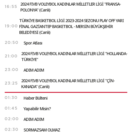
2024 FIVB VOLEYBOL KADINLAR MİLLETLER LİGİ "FRANSA-
16:55
POLONYA" (Canlı)
TÜRKİYE BASKETBOL LİGİ 2023-2024 SEZONU PLAY OFF YARI
FİNAL GAZİANTEP BASKETBOL - MERSİN BÜYÜKŞEHİR
19:00
BELEDİYESİ (Canlı)
Spor Atlası
20:50
2024 FIVB VOLEYBOL KADINLAR MİLLETLER LİGİ "HOLLANDA-
21:00
TÜRKİYE"
ADIM ADIM
23:00
2024 FIVB VOLEYBOL KADINLAR MİLLETLER LİGİ "ÇİN-
23:25
KANADA" (Canlı)
Haber Bülteni
01:30
Yapabilir Misin?
01:45
ADIM ADIM
02:00
SORMAZSAM OLMAZ
02:30