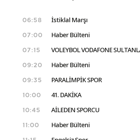
İstiklal Marşı
06:58
Haber Bülteni
07:00
VOLEYBOL VODAFONE SULTANLA
07:15
Haber Bülteni
09:20
PARALİMPİK SPOR
09:35
41. DAKİKA
10:00
AİLEDEN SPORCU
10:45
Haber Bülteni
11:00
Engelsiz Spor