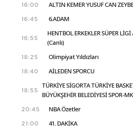
ALTIN KEMER YUSUF CAN ZEYB
16:00
6.ADAM
16:45
HENTBOL ERKEKLER SÜPER LİGİ /
16:55
(Canlı)
Olimpiyat Yıldızları
18:25
AİLEDEN SPORCU
18:40
TÜRKİYE SİGORTA TÜRKİYE BASKET
18:55
BÜYÜKŞEHİR BELEDİYESİ SPOR-MK
NBA Özetler
20:45
41. DAKİKA
21:00