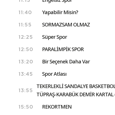
11:15
Yapabilir Misin?
11:40
SORMAZSAM OLMAZ
11:55
Süper Spor
12:25
PARALİMPİK SPOR
12:50
Bir Seçenek Daha Var
13:20
Spor Atlası
13:45
TEKERLEKLİ SANDALYE BASKETBOL 
13:55
TÜPRAŞ-KARABÜK DEMİR KARTAL (
REKORTMEN
15:50