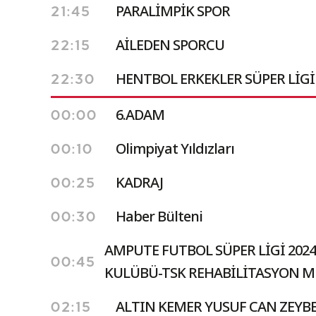
PARALİMPİK SPOR
21:45
AİLEDEN SPORCU
22:15
HENTBOL ERKEKLER SÜPER LİGİ 
22:30
6.ADAM
00:00
Olimpiyat Yıldızları
00:10
KADRAJ
00:25
Haber Bülteni
00:30
AMPUTE FUTBOL SÜPER LİGİ 202
00:45
KULÜBÜ-TSK REHABİLİTASYON M
ALTIN KEMER YUSUF CAN ZEYB
02:15