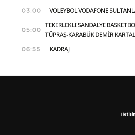
VOLEYBOL VODAFONE SULTANLA
03:00
TEKERLEKLİ SANDALYE BASKETBOL
05:00
TÜPRAŞ-KARABÜK DEMİR KARTA
KADRAJ
06:55
İletişi